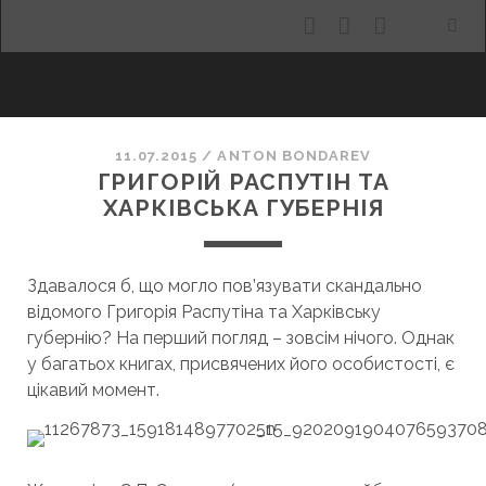
facebook
youtube
email
ХАРКІВ, ЩО МАНИТЬ
11.07.2015
/
ANTON BONDAREV
ГРИГОРІЙ РАСПУТІН ТА
ХАРКІВСЬКА ГУБЕРНІЯ
Здавалося б, що могло пов’язувати скандально
відомого Григорія Распутіна та Харківську
губернію? На перший погляд – зовсім нічого. Однак
у багатьох книгах, присвячених його особистості, є
цікавий момент.