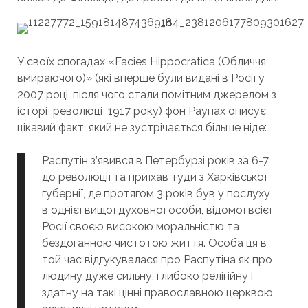
У своїх спогадах «Facies Hippocratica (Обличчя
вмираючого)» (які вперше були видані в Росії у
2007 році, після чого стали помітним джерелом з
історії революції 1917 року) фон Раупах описує
цікавий факт, який не зустрічається більше ніде:
Распутін з’явився в Петербурзі років за 6-7
до революції та приїхав туди з Харківської
губернії, де протягом 3 років був у послуху
в однієї вищої духовної особи, відомої всієї
Росії своєю високою моральністю та
бездоганною чистотою життя. Особа ця в
той час відгукувалася про Распутіна як про
людину дуже сильну, глибоко релігійну і
здатну на такі цінні православною церквою