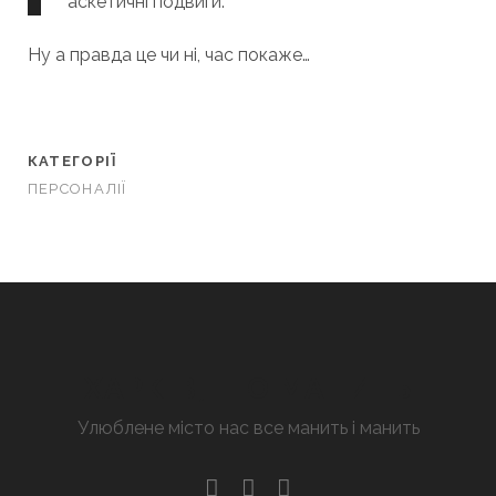
аскетичні подвиги.
Ну а правда це чи ні, час покаже…
КАТЕГОРІЇ
ПЕРСОНАЛІЇ
ХАРКІВ, ЩО МАНИТЬ
Улюблене місто нас все манить і манить
facebook
youtube
email