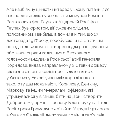
Але найбільшу цінність і інтерес у цьому питанні для
нас представляють все ж таки мемуари Романа
Романовича фон Раупаха. У царській Росії фон
Раупах був юристом, військовим слідчим,
полковником. Найбільш відомий він тим, що 17
листопада 1917 року, перебуваючи на фактичній
посаді голови комісії, створеної для розслідування
обставин справи колишнього Верховного
головнокомандувача Російської армії генерала
Корнілова, видав направленому зі Ставки офіцеру
фіктивне рішення комісії про звільнення всіх
ув’язнених у Бихові учасників корнілівського
заколоту дав можливість Корнілову, Денікіну,
Маркову та іншим генералам і офіцерам, які
утримувалися у в’язниці, бігти на Дон і створити
Добровольчу армію — основу Білого руху на Півдні
Росії в роки Громадянської війни. У грудні 1917 року
виїхав до Фінляндії, де прожив до кінця своїх днів.