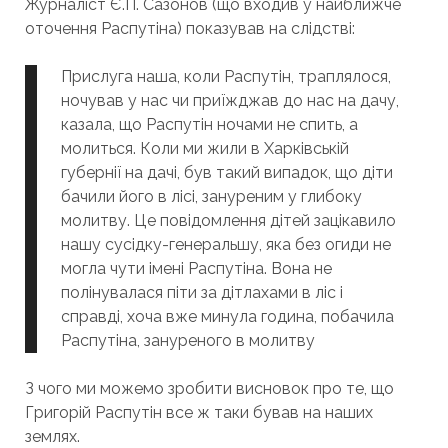
Журналіст Є.П. Сазонов (що входив у найближче
оточення Распутіна) показував на слідстві:
Прислуга наша, коли Распутін, траплялося,
ночував у нас чи приїжджав до нас на дачу,
казала, що Распутін ночами не спить, а
молиться. Коли ми жили в Харківській
губернії на дачі, був такий випадок, що діти
бачили його в лісі, зануреним у глибоку
молитву. Це повідомлення дітей зацікавило
нашу сусідку-генеральшу, яка без огиди не
могла чути імені Распутіна. Вона не
полінувалася піти за дітлахами в ліс і
справді, хоча вже минула година, побачила
Распутіна, зануреного в молитву
З чого ми можемо зробити висновок про те, що
Григорій Распутін все ж таки бував на наших
землях.