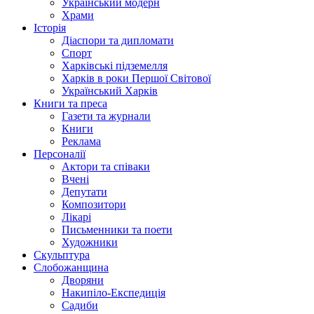
Український модерн
Храми
Історія
Діаспори та дипломати
Спорт
Харківські підземелля
Харків в роки Першої Світової
Український Харків
Книги та преса
Газети та журнали
Книги
Реклама
Персоналії
Актори та співаки
Вчені
Депутати
Композитори
Лікарі
Письменники та поети
Художники
Скульптура
Слобожанщина
Дворяни
Накипіло-Експедиція
Садиби