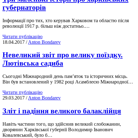
Писарівка,
губернаторів
Молодова
та
Петропавлівка
Інформації про тих, хто керував Харковом та областю після
революції 1917 р. більш ніж достатньо.…
Три
Читати публікацію
маленькі
18.04.2017
/
Anton Bondarev
історії
про
Невеликий звіт про велику поїздку.
харківських
Лютівська садиба
губернаторів
Сьогодні Міжнародний день пам’яток та історичних місць.
Він був встановлений у 1982 році Асамблеєю Міжнародної…
Невеликий
Читати публікацію
звіт
29.03.2017
/
Anton Bondarev
про
велику
Зліт і падіння великого балаклійця
поїздку.
Лютівська
Навіть частини того, що здійснив великий слобожанин,
садиба
дворянин Харківської губернії Володимир Іванович
Ковалевський, було б…