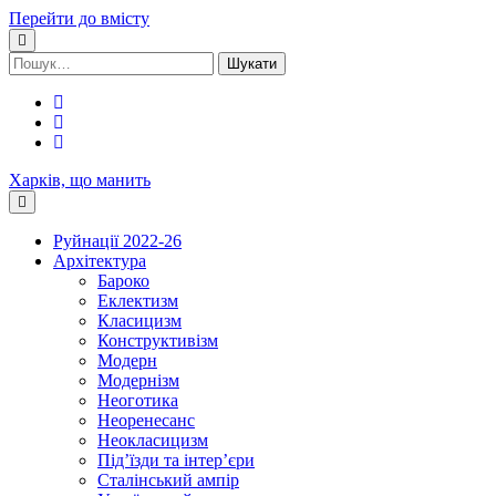
Перейти до вмісту
Шукати:
facebook
youtube
email
Харків, що манить
Руйнації 2022-26
Архітектура
Бароко
Еклектизм
Класицизм
Конструктивізм
Модерн
Модернізм
Неоготика
Неоренесанс
Неокласицизм
Під’їзди та інтер’єри
Сталінський ампір