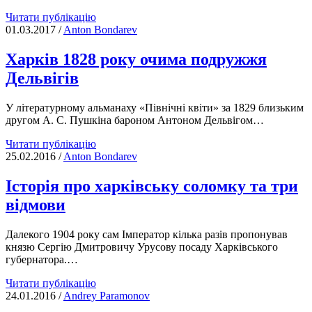
Зліт
Читати публікацію
і
01.03.2017
/
Anton Bondarev
падіння
великого
Харків 1828 року очима подружжя
балаклійця
Дельвігів
У літературному альманаху «Північні квіти» за 1829 близьким
другом А. С. Пушкіна бароном Антоном Дельвігом…
Харків
Читати публікацію
1828
25.02.2016
/
Anton Bondarev
року
очима
Історія про харківську соломку та три
подружжя
відмови
Дельвігів
Далекого 1904 року сам Імператор кілька разів пропонував
князю Сергію Дмитровичу Урусову посаду Харківського
губернатора.…
Історія
Читати публікацію
про
24.01.2016
/
Andrey Paramonov
харківську