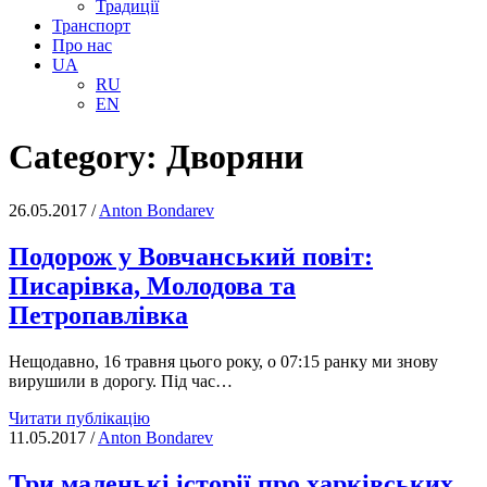
Традиції
Транспорт
Про нас
UA
RU
EN
Category:
Дворяни
26.05.2017
/
Anton Bondarev
Подорож у Вовчанський повіт:
Писарівка, Молодова та
Петропавлівка
Нещодавно, 16 травня цього року, о 07:15 ранку ми знову
вирушили в дорогу. Під час…
Подорож
Читати публікацію
у
11.05.2017
/
Anton Bondarev
Вовчанський
повіт:
Три маленькі історії про харківських