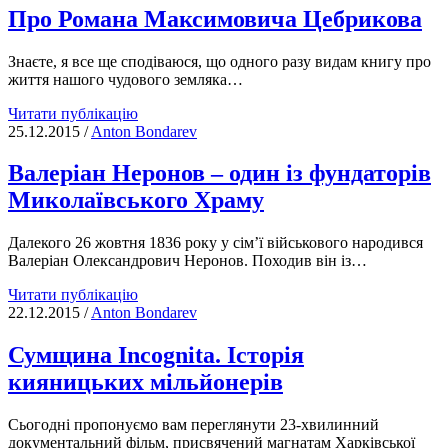
соломку
Про Романа Максимовича Цебрикова
та
три
Знаєте, я все ще сподіваюся, що одного разу видам книгу про
відмови
життя нашого чудового земляка…
Про
Читати публікацію
Романа
25.12.2015
/
Anton Bondarev
Максимовича
Цебрикова
Валеріан Неронов – один із фундаторів
Миколаївського Храму
Далекого 26 жовтня 1836 року у сім’ї військового народився
Валеріан Олександрович Неронов. Походив він із…
Валеріан
Читати публікацію
Неронов
22.12.2015
/
Anton Bondarev
–
один
Сумщина Incognita. Історія
із
кияницьких мільйонерів
фундаторів
Миколаївського
Храму
Сьогодні пропонуємо вам переглянути 23-хвилинний
документальний фільм, присвячений магнатам Харківської