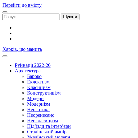
Перейти до вмісту
Шукати:
facebook
youtube
email
Харків, що манить
Руйнації 2022-26
Архітектура
Бароко
Еклектизм
Класицизм
Конструктивізм
Модерн
Модернізм
Неоготика
Неоренесанс
Неокласицизм
Під’їзди та інтер’єри
Сталінський ампір
Український модерн