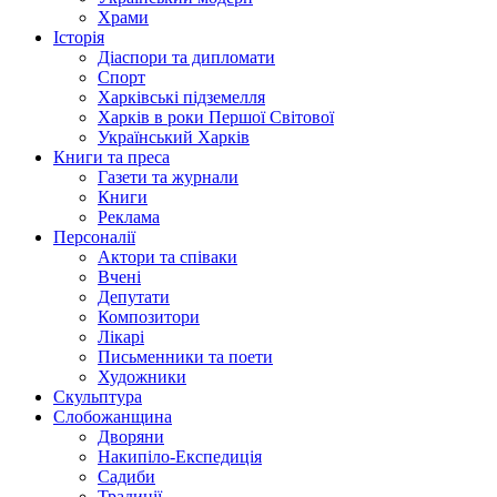
Храми
Історія
Діаспори та дипломати
Спорт
Харківські підземелля
Харків в роки Першої Світової
Український Харків
Книги та преса
Газети та журнали
Книги
Реклама
Персоналії
Актори та співаки
Вчені
Депутати
Композитори
Лікарі
Письменники та поети
Художники
Скульптура
Слобожанщина
Дворяни
Накипіло-Експедиція
Садиби
Традиції