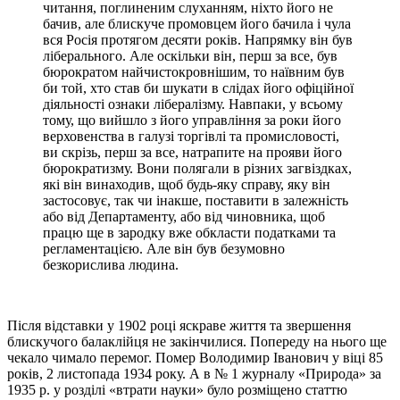
читання, поглиненим слуханням, ніхто його не
бачив, але блискуче промовцем його бачила і чула
вся Росія протягом десяти років. Напрямку він був
ліберального. Але оскільки він, перш за все, був
бюрократом найчистокровнішим, то наївним був
би той, хто став би шукати в слідах його офіційної
діяльності ознаки лібералізму. Навпаки, у всьому
тому, що вийшло з його управління за роки його
верховенства в галузі торгівлі та промисловості,
ви скрізь, перш за все, натрапите на прояви його
бюрократизму. Вони полягали в різних загвіздках,
які він винаходив, щоб будь-яку справу, яку він
застосовує, так чи інакше, поставити в залежність
або від Департаменту, або від чиновника, щоб
працю ще в зародку вже обкласти податками та
регламентацією. Але він був безумовно
безкорислива людина.
Після відставки у 1902 році яскраве життя та звершення
блискучого балаклійця не закінчилися. Попереду на нього ще
чекало чимало перемог. Помер Володимир Іванович у віці 85
років, 2 листопада 1934 року. А в № 1 журналу «Природа» за
1935 р. у розділі «втрати науки» було розміщено статтю