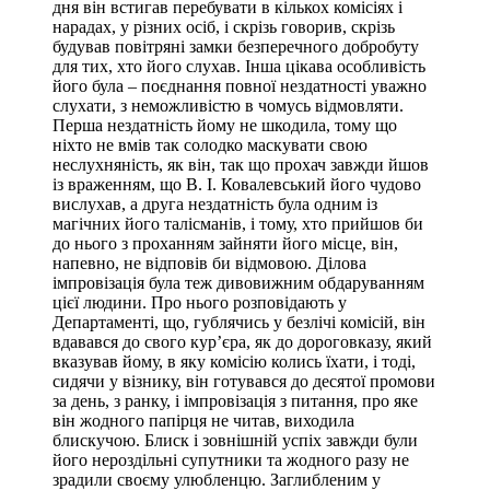
дня він встигав перебувати в кількох комісіях і
нарадах, у різних осіб, і скрізь говорив, скрізь
будував повітряні замки безперечного добробуту
для тих, хто його слухав. Інша цікава особливість
його була – поєднання повної нездатності уважно
слухати, з неможливістю в чомусь відмовляти.
Перша нездатність йому не шкодила, тому що
ніхто не вмів так солодко маскувати свою
неслухняність, як він, так що прохач завжди йшов
із враженням, що В. І. Ковалевський його чудово
вислухав, а друга нездатність була одним із
магічних його талісманів, і тому, хто прийшов би
до нього з проханням зайняти його місце, він,
напевно, не відповів би відмовою. Ділова
імпровізація була теж дивовижним обдаруванням
цієї людини. Про нього розповідають у
Департаменті, що, гублячись у безлічі комісій, він
вдавався до свого кур’єра, як до дороговказу, який
вказував йому, в яку комісію колись їхати, і тоді,
сидячи у візнику, він готувався до десятої промови
за день, з ранку, і імпровізація з питання, про яке
він жодного папірця не читав, виходила
блискучою. Блиск і зовнішній успіх завжди були
його нероздільні супутники та жодного разу не
зрадили своєму улюбленцю. Заглибленим у