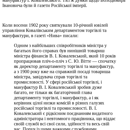
мануфактур І. Ковалевського. Тієї ж думки щодо Володимира
Івановича були й газети Російської імперії.
Коли восени 1902 року святкували 10-річний ювілей
управління Ковалівським департаментом торгівлі та
мануфактури, в газеті «Нива» писали:
Одним з найбільших співробітників міністра у
багатьох його справах був нинішній товариш
міністра фінансів В. І. Ковалевський, який 10 років
пропрацював пліч-о-пліч з С. Ю. Вітте — спочатку
як директор департаменту торгівлі та мануфактур,
а з 1900 року вже на справжній посаді товариша
міністра, завідувача справ торгівлі та
промисловості. У сфері російської торгівлі, і
мануфактур В. І. Ковалевський зробив дуже
багато, не тільки як багаторічний глава
департаменту торгівлі, і мануфактур, а і як
керівник цілої низки комісій в різних галузях
російської торгівлі та промисловості. В. І.
Ковалевський є рідкісним поєднанням видатного
адміністратора і невтомного працівника, що віддає
своїй службі всі свої сили, здібності та весь свій
час. Поруч із цими важкими службовими