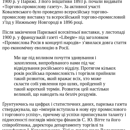
1900 р. у Парижі. З його ініціативи 1893 р. почали видавати
«Торгово-промислову газету». За активної участі
Ковалевського було проведено всеросійську торгово-
промислову виставку та всеросійський торгово-промисловий
з’їзд у Нижньому Новгороді в 1896 році.
Після закінчення Паризької всесвітньої виставки, у листопаді
1900 р. у французькій газеті «Libegte» під заголовком
«Промислова Росія в концерті народів» з’явилася довга стаття
про економічну еволюцію в Росії.
Ми ще під впливом почуття здивування і
захоплення, випробуваного нами під час
відвідування російського відділу. Протягом кількох
років російська промисловість і торгівля прийняли
такий розвиток, який вражає всіх, хто може
скласти собі уявлення про шлях, пройдений у
такий короткий термін. Розвиток цей настільки
великий, що наводить на безліч роздумів.
Ґрунтуючись на цифрах і статистичних даних, паризька газета
стверджувала, що «імперія вступила в нову еру промислового
і торгового успіху», причому ці успіхи приписували таланту і
піднесеності поглядів міністра фінансів С. Ю. Вітте та його
співробітника, директора департаменту торгівлі та