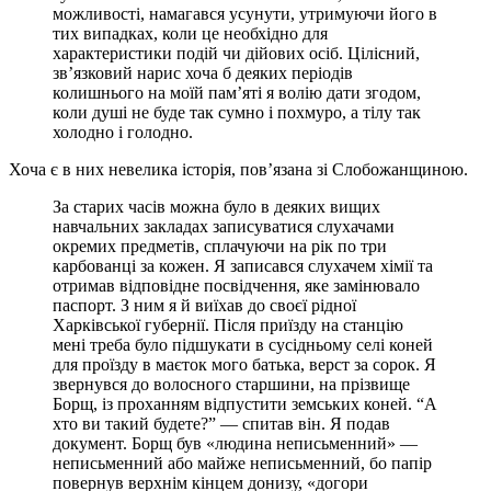
можливості, намагався усунути, утримуючи його в
тих випадках, коли це необхідно для
характеристики подій чи дійових осіб. Цілісний,
зв’язковий нарис хоча б деяких періодів
колишнього на моїй пам’яті я волію дати згодом,
коли душі не буде так сумно і похмуро, а тілу так
холодно і голодно.
Хоча є в них невелика історія, пов’язана зі Слобожанщиною.
За старих часів можна було в деяких вищих
навчальних закладах записуватися слухачами
окремих предметів, сплачуючи на рік по три
карбованці за кожен. Я записався слухачем хімії та
отримав відповідне посвідчення, яке замінювало
паспорт. З ним я й виїхав до своєї рідної
Харківської губернії. Після приїзду на станцію
мені треба було підшукати в сусідньому селі коней
для проїзду в маєток мого батька, верст за сорок. Я
звернувся до волосного старшини, на прізвище
Борщ, із проханням відпустити земських коней. “А
хто ви такий будете?” — спитав він. Я подав
документ. Борщ був «людина неписьменний» —
неписьменний або майже неписьменний, бо папір
повернув верхнім кінцем донизу, «догори