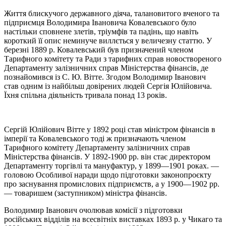
Життя блискучого державного діяча, талановитого вченого та
підприємця Володимира Івановича Ковалевського було
настільки сповнене злетів, тріумфів та падінь, що навіть
короткий її опис неминуче виллється у величезну статтю. У
березні 1889 р. Ковалевський був призначений членом
Тарифного комітету та Ради з тарифних справ новоствореного
Департаменту залізничних справ Міністерства фінансів, де
познайомився із С. Ю. Вітте. Згодом Володимир Іванович
став одним із найбільш довірених людей Сергія Юлійовича.
Їхня спільна діяльність тривала понад 13 років.
Сергій Юлійович Вітте у 1892 році став міністром фінансів в
імперії та Ковалевського тоді ж призначають членом
Тарифного комітету Департаменту залізничних справ
Міністерства фінансів. У 1892-1900 pp. він стає директором
Департаменту торгівлі та мануфактур, у 1899—1901 роках. ―
головою Особливої наради щодо підготовки законопроєкту
про заснування промислових підприємств, а у 1900—1902 рр.
― товаришем (заступником) міністра фінансів.
Володимир Іванович очолював комісії з підготовки
російських відділів на всесвітніх виставках 1893 р. у Чикаго та