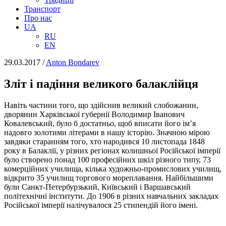
Транспорт
Про нас
UA
RU
EN
29.03.2017
/
Anton Bondarev
Зліт і падіння великого балаклійця
Навіть частини того, що здійснив великий слобожанин,
дворянин Харківської губернії Володимир Іванович
Ковалевський, було б достатньо, щоб вписати його ім’я
надовго золотими літерами в нашу історію. Значною мірою
завдяки старанням того, хто народився 10 листопада 1848
року в Балаклії, у різних регіонах колишньої Російської імперії
було створено понад 100 професійних шкіл різного типу, 73
комерційних училища, кілька художньо-промислових училищ,
відкрито 35 училищ торгового мореплавання. Найбільшими
були Санкт-Петербурзький, Київський і Варшавський
політехнічні інститути. До 1906 в різних навчальних закладах
Російської імперії налічувалося 25 стипендій його імені.