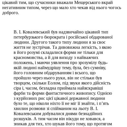
цікавий тим, що сучасники вважали Мещерського вкрай
негативним типом, через що мало хто чекав від нього чогось
доброго.
В. І. Ковалевський був надзвичайно цікавий тип
петербурзького бюрократа і російської обдарованої
людини. Другого такого типу людини я за своє
життя не зустрічав. Та дивовижна легкість, з якою
в його розумі складалися форми не тільки для
красномовства, а й для виходу з найважчих
положень, і маючи уявлення про зрозумілу будь-
якій людині наймудрішу тему, була, без сумніву,
його головним обдаруванням і всього, що
пройшло через нього руки, він не стільки був
творцем, скільки Еолом, під звуки якого дійсність
сіра і, часом, безладна приймала найяскравіші
фарби та форми фантастичного живопису. Однією
з курйозних рис цієї цікавої державної людини
було те, що ніколи ніхто її не міг її знайти, і п’ять
хвилин розмови зі спійманим на льоту В. І.
Ковалевським добувалися днями безнадійних
розшуків. А тим часом він нікуди не ховався, а
зникав для тих, хто шукав його тому, що протягом