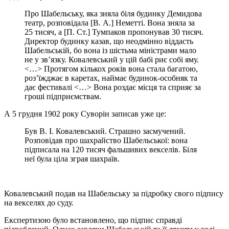
Про Шабельську, яка зняла біля будинку Демидова
театр, розповідала [В. А.] Неметті. Вона зняла за
25 тисяч, а [П. Ст.] Тумпаков пропонував 30 тисяч.
Директор будинку казав, що неодмінно віддасть
Шабельській, бо вона із шістьма міністрами мало
не у зв’язку. Ковалевський у цій бабі риє собі яму.
<…> Протягом кількох років вона стала багатою,
роз’їжджає в каретах, наймає будинок-особняк та
дає фестивалі <…> Вона роздає місця та сприяє за
гроші підприємствам.
А 5 грудня 1902 року Суворін записав уже це:
Був В. І. Ковалевський. Страшно засмучений.
Розповідав про шахрайство Шабельської: вона
підписала на 120 тисяч фальшивих векселів. Біля
неї була ціла зграя шахраїв.
Ковалевський подав на Шабельську за підробку свого підпису
на векселях до суду.
Експертизою було встановлено, що підпис справді