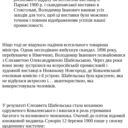
Парижі 1900 р. і скандинавської виставки в
Стокгольмі, Володимир Іванович вживав усіх
заходів для того, щоб ці виставки були можливо
точним і повним відображенням успіхів нашої
промисловості.
Ніщо тоді не віщувало падіння всесильного товариша
міністра. Однак несподівано вибухнув скандал. 1896 року,
перебуваючи в Німеччині, Володимир Іванович познайомився
з Єлизаветою Олександрівною Шабельською. Через два роки
вони знову зустрілися на всеросійській промисловій і
художній виставці в Нижньому Новгороді, де Ковалевський
очолював комісію з її устрою. Шабельська була красунею, яка
не відбулася актрисою і… авантюристкою, яка
використовувала чоловіків.
У результаті Єлизавета Шабельська стала коханкою
одруженого Ковалевського і вжилася в роль утриманки
багатого та впливового чиновника. Охочий до пліток відомий
книжковий видавець Суворін 12 березня 1900 пише у своєму
щоденнику наступне: