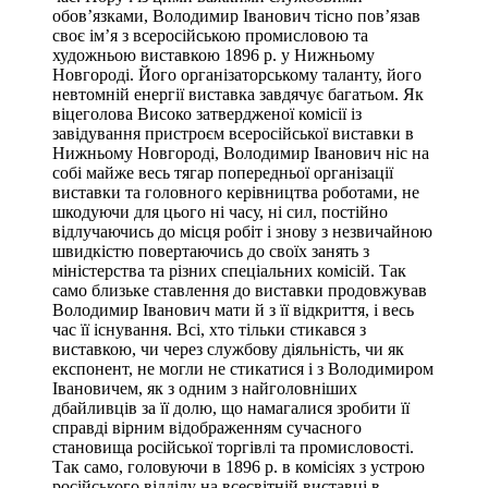
обов’язками, Володимир Іванович тісно пов’язав
своє ім’я з всеросійською промисловою та
художньою виставкою 1896 р. у Нижньому
Новгороді. Його організаторському таланту, його
невтомній енергії виставка завдячує багатьом. Як
віцеголова Високо затвердженої комісії із
завідування пристроєм всеросійської виставки в
Нижньому Новгороді, Володимир Іванович ніс на
собі майже весь тягар попередньої організації
виставки та головного керівництва роботами, не
шкодуючи для цього ні часу, ні сил, постійно
відлучаючись до місця робіт і знову з незвичайною
швидкістю повертаючись до своїх занять з
міністерства та різних спеціальних комісій. Так
само близьке ставлення до виставки продовжував
Володимир Іванович мати й з її відкриття, і весь
час її існування. Всі, хто тільки стикався з
виставкою, чи через службову діяльність, чи як
експонент, не могли не стикатися і з Володимиром
Івановичем, як з одним з найголовніших
дбайливців за її долю, що намагалися зробити її
справді вірним відображенням сучасного
становища російської торгівлі та промисловості.
Так само, головуючи в 1896 р. в комісіях з устрою
російського відділу на всесвітній виставці в