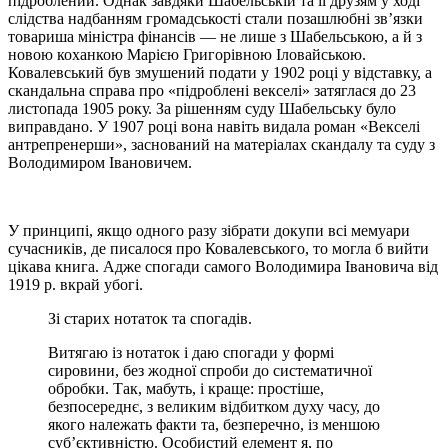
підроблений. Однак завдяки Шабельській та її друзям у ході
слідства надбанням громадськості стали позашлюбні зв’язки
товариша міністра фінансів — не лише з Шабельською, а й з
новою коханкою Марією Григорівною Іловайською.
Ковалевський був змушений подати у 1902 році у відставку, а
скандальна справа про «підроблені векселі» затяглася до 23
листопада 1905 року. За рішенням суду Шабельську було
виправдано. У 1907 році вона навіть видала роман «Векселі
антрепренерши», заснований на матеріалах скандалу та суду з
Володимиром Івановичем.
У принципі, якщо одного разу зібрати докупи всі мемуари
сучасників, де писалося про Ковалевського, то могла б вийти
цікава книга. Адже спогади самого Володимира Івановича від
1919 р. вкрай убогі.
Зі старих нотаток та спогадів.
Витягаю із нотаток і даю спогади у формі
сировини, без жодної спроби до систематичної
обробки. Так, мабуть, і краще: простіше,
безпосереднє, з великим відбитком духу часу, до
якого належать факти та, безперечно, із меншою
суб’єктивністю. Особистий елемент я, по