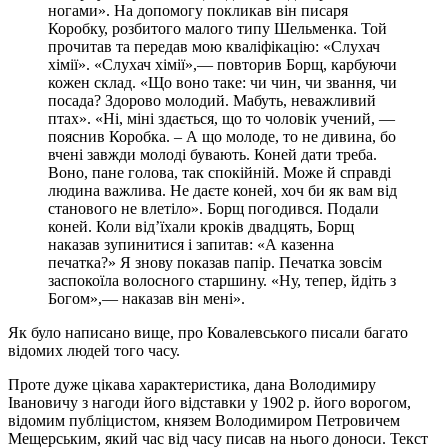
ногами». На допомогу покликав він писаря
Коробку, розбитого малого типу Шельменка. Той
прочитав та передав мою кваліфікацію: «Слухач
хімії». «Слухач хімії»,— повторив Борщ, карбуючи
кожен склад. «Що воно таке: чи чин, чи звання, чи
посада? Здорово молодий. Мабуть, неважливий
птах». «Ні, міні здається, що то чоловік учений, —
пояснив Коробка. – А що молоде, то не дивина, бо
вчені завжди молоді бувають. Коней дати треба.
Воно, пане голова, так спокійній. Може й справді
людина важлива. Не даєте коней, хоч би як вам від
станового не влетіло». Борщ погодився. Подали
коней. Коли від’їхали кроків двадцять, Борщ
наказав зупинитися і запитав: «А казенна
печатка?» Я знову показав папір. Печатка зовсім
заспокоїла волосного старшину. «Ну, тепер, йдіть з
Богом»,— наказав він мені».
Як було написано вище, про Ковалевського писали багато
відомих людей того часу.
Проте дуже цікава характеристика, дана Володимиру
Івановичу з нагоди його відставки у 1902 р. його ворогом,
відомим публіцистом, князем Володимиром Петровичем
Мещерським, який час від часу писав на нього доноси. Текст