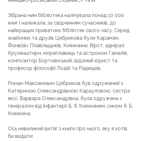
німецько-російський словник…» та ін.
Зібрана ним бібліотека налічувала понад 10 000
книг і належала, за свідченням сучасників, до
найкращих приватних бібліотек свого часу. Серед
знайомих та друзів Цебрикова були Карамзін,
Фонвізін, Плавільщиків, Княжнини, Вірст, адмірал
Крузенштерн, мореплавець та астроном Гамалія,
композитор Бортнянський, відомий юрист та
професор філософії Лодій та Радищев.
Роман Максимович Цебриков був одружений з
Катериною Олександрівною Карауловою, сестра
якої, Варвара Олександрівна, була одружена з
генералом від інфантерії Б. Я. Княжніним, сином Я. Б.
Княжніна.
Ось невеликий витяг з книги про нього, яку я хотів
би видати: