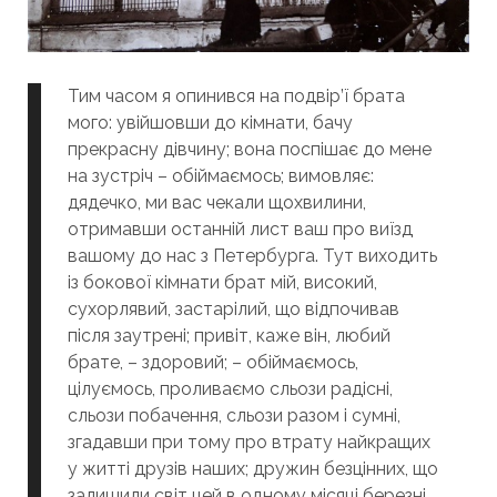
Тим часом я опинився на подвір’ї брата
мого: увійшовши до кімнати, бачу
прекрасну дівчину; вона поспішає до мене
на зустріч – обіймаємось; вимовляє:
дядечко, ми вас чекали щохвилини,
отримавши останній лист ваш про виїзд
вашому до нас з Петербурга. Тут виходить
із бокової кімнати брат мій, високий,
сухорлявий, застарілий, що відпочивав
після заутрені; привіт, каже він, любий
брате, – здоровий; – обіймаємось,
цілуємось, проливаємо сльози радісні,
сльози побачення, сльози разом і сумні,
згадавши при тому про втрату найкращих
у житті друзів наших; дружин безцінних, що
залишили світ цей в одному місяці березні