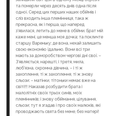
та померли через десять днів одна після
одної. Серед цих перших наших обіймів і
сліз входить інша племінниця, така ж
прекрасна, як і перша, що наперед
з’явилася, летить до мене в обійми. Брат мій
каже мені, це менша моя дочка; та покличте
старшу Вареньку: де вона, нехай залишить
свою економію їдальню. Вони всі три
мають за доморобством чергові дні свої. –
З’являється, нарешті, і третя, мила,
люб’язна, скромна дівчина, – і ті ж
захоплення, ті ж захоплення, ті ж знову
сльози: – матінки, тітоньки немає вже на
світі!!! Наказав розбудити брата і
малолітніх своїх трьох синів, моїх
племінників; і знову обіймання, цілування,
сльози; тут я згадав і про своїх малюків, які
проводжають свята без мене, без матері!