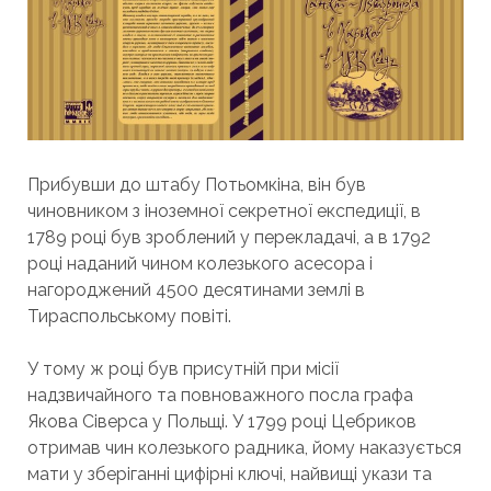
Прибувши до штабу Потьомкіна, він був
чиновником з іноземної секретної експедиції, в
1789 році був зроблений у перекладачі, а в 1792
році наданий чином колезького асесора і
нагороджений 4500 десятинами землі в
Тираспольському повіті.
У тому ж році був присутній при місії
надзвичайного та повноважного посла графа
Якова Сіверса у Польщі. У 1799 році Цебриков
отримав чин колезького радника, йому наказується
мати у зберіганні цифірні ключі, найвищі укази та