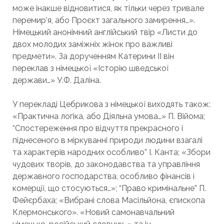
може інакше відновитися, як тільки через тривале
перемир’я, або Проєкт загального замирення…».
Німецький анонімний англійський твір «Листи до
двох молодих заміжніх жінок про важливі
предмети». За дорученням Катерини II він
переклав з німецької «Історію шведської
держави…» У.Ф. Даліна.
У перекладі Цебрикова з німецької виходять також:
«Практична логіка, або Діяльна умова…» П. Війома;
“Спостереження про відчуття прекрасного і
піднесеного в міркуванні природи людини взагалі
та характерів народних особливо” І. Канта; «Збори
чудових творів, до законодавства та управління
державного господарства, особливо фінансів і
комерції, що стосуються…»; “Право кримінальне” П.
Фейєрбаха; «Вибрані слова Масільйона, єпископа
Клермонського». «Новий самонавчальний