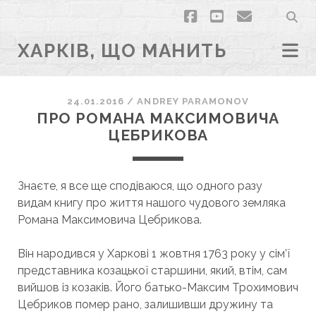
facebook
youtube
email
ХАРКІВ, ЩО МАНИТЬ
24.01.2016
/
ANDREY PARAMONOV
ПРО РОМАНА МАКСИМОВИЧА
ЦЕБРИКОВА
Знаєте, я все ще сподіваюся, що одного разу
видам книгу про життя нашого чудового земляка
Романа Максимовича Цебрикова.
Він народився у Харкові 1 жовтня 1763 року у сім’ї
представника козацької старшини, який, втім, сам
вийшов із козаків. Його батько-Максим Трохимович
Цебриков помер рано, залишивши дружину та