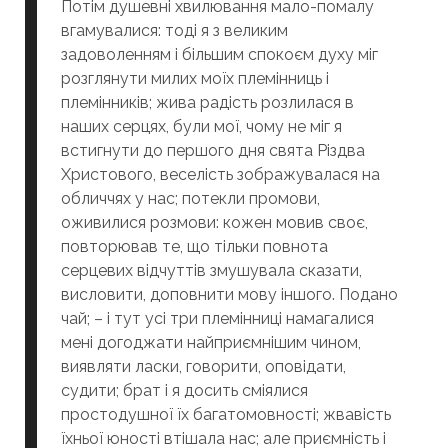
Потім душевні хвилювання мало-помалу
вгамувалися: тоді я з великим
задоволенням і більшим спокоєм духу міг
розглянути милих моїх племінниць і
племінників; жива радість розлилася в
наших серцях, були мої, чому не міг я
встигнути до першого дня свята Різдва
Христового, веселість зображувалася на
обличчях у нас; потекли промови,
оживилися розмови: кожен мовив своє,
повторював те, що тільки повнота
серцевих відчуттів змушувала сказати,
висловити, доповнити мову іншого. Подано
чай; – і тут усі три племінниці намагалися
мені догоджати найприємнішим чином,
виявляти ласки, говорити, оповідати,
судити; брат і я досить сміялися
простодушної їх багатомовності; жвавість
їхньої юності втішала нас; але приємність і