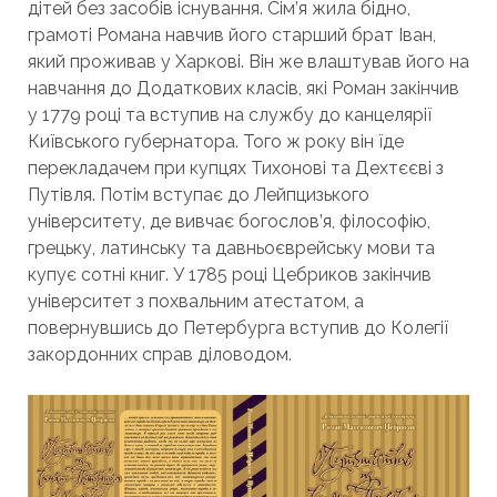
дітей без засобів існування. Сім’я жила бідно,
грамоті Романа навчив його старший брат Іван,
який проживав у Харкові. Він же влаштував його на
навчання до Додаткових класів, які Роман закінчив
у 1779 році та вступив на службу до канцелярії
Київського губернатора. Того ж року він їде
перекладачем при купцях Тихонові та Дехтєєві з
Путівля. Потім вступає до Лейпцизького
університету, де вивчає богослов’я, філософію,
грецьку, латинську та давньоєврейську мови та
купує сотні книг. У 1785 році Цебриков закінчив
університет з похвальним атестатом, а
повернувшись до Петербурга вступив до Колегії
закордонних справ діловодом.