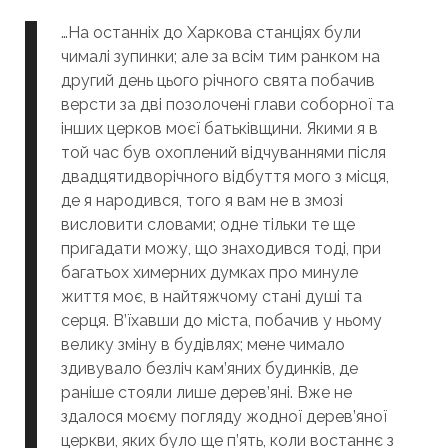
…На останніх до Харкова станціях були
чималі зупинки; але за всім тим ранком на
другий день цього річного свята побачив
версти за дві позолочені глави соборної та
інших церков моєї батьківщини. Якими я в
той час був охоплений відчуваннями після
двадцятидворічного відбуття мого з місця,
де я народився, того я вам не в змозі
висловити словами; одне тільки те ще
пригадати можу, що знаходився тоді, при
багатьох химерних думках про минуле
життя моє, в найтяжчому стані душі та
серця. В’їхавши до міста, побачив у ньому
велику зміну в будівлях; мене чимало
здивувало безліч кам’яних будинків, де
раніше стояли лише дерев’яні. Вже не
здалося моєму погляду жодної дерев’яної
церкви, яких було ще п’ять, коли востаннє з