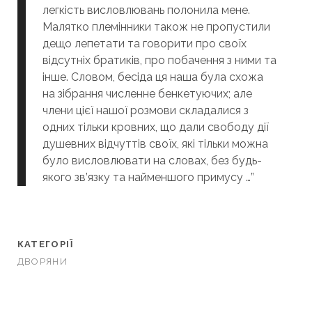
легкість висловлювань полонила мене.
Малятко племінники також не пропустили
дещо лепетати та говорити про своїх
відсутніх братиків, про побачення з ними та
інше. Словом, бесіда ця наша була схожа
на зібрання численне бенкетуючих; але
члени цієї нашої розмови складалися з
одних тільки кровних, що дали свободу дії
душевних відчуттів своїх, які тільки можна
було висловлювати на словах, без будь-
якого зв’язку та найменшого примусу …”
КАТЕГОРІЇ
ДВОРЯНИ