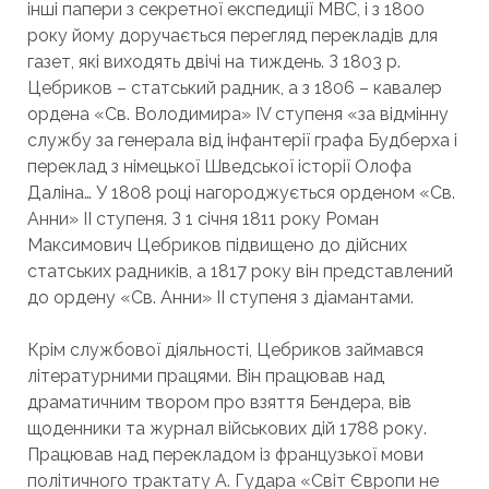
інші папери з секретної експедиції МВС, і з 1800
року йому доручається перегляд перекладів для
газет, які виходять двічі на тиждень. З 1803 р.
Цебриков – статський радник, а з 1806 – кавалер
ордена «Св. Володимира» IV ступеня «за відмінну
службу за генерала від інфантерії графа Будберха і
переклад з німецької Шведської історії Олофа
Даліна… У 1808 році нагороджується орденом «Св.
Анни» II ступеня. З 1 січня 1811 року Роман
Максимович Цебриков підвищено до дійсних
статських радників, а 1817 року він представлений
до ордену «Св. Анни» II ступеня з діамантами.
Крім службової діяльності, Цебриков займався
літературними працями. Він працював над
драматичним твором про взяття Бендера, вів
щоденники та журнал військових дій 1788 року.
Працював над перекладом із французької мови
політичного трактату А. Гудара «Світ Європи не