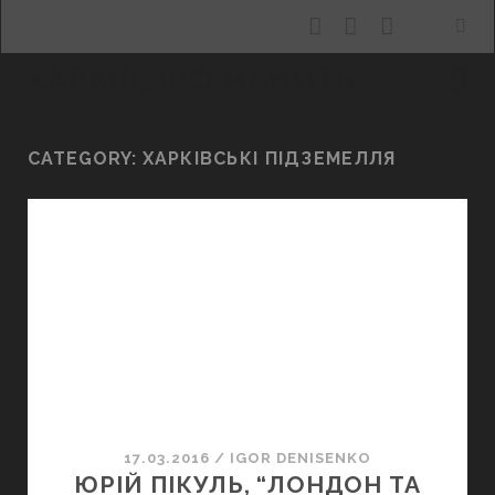
facebook
youtube
email
ХАРКІВ, ЩО МАНИТЬ
CATEGORY:
ХАРКІВСЬКІ ПІДЗЕМЕЛЛЯ
17.03.2016
/
IGOR DENISENKO
ЮРІЙ ПІКУЛЬ, “ЛОНДОН ТА