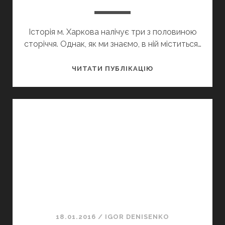
Історія м. Харкова налічує три з половиною
сторіччя. Однак, як ми знаємо, в ній міститься…
РОЛЬ
ЧИТАТИ ПУБЛІКАЦІЮ
ОРГАНІВ
МІСЦЕВОГО
САМОВРЯДУВАНН
У
ВИВЧЕННІ
ПІДЗЕМНИХ
СПОРУД
МІСТА
ХАРКОВА
НА
ПОЧАТКУ
ХХ
18.01.2016
/
IGOR DENISENKO
СТ.