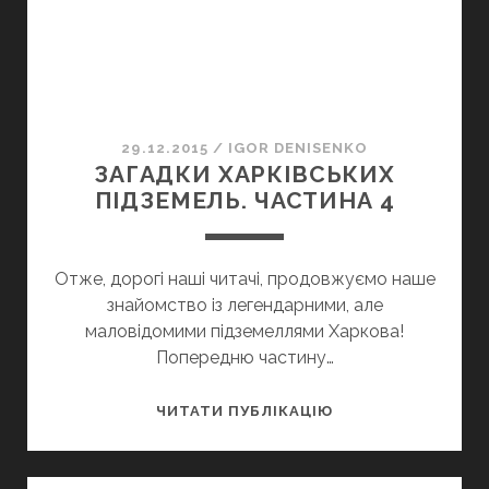
29.12.2015
/
IGOR DENISENKO
ЗАГАДКИ ХАРКІВСЬКИХ
ПІДЗЕМЕЛЬ. ЧАСТИНА 4
Отже, дорогі наші читачі, продовжуємо наше
знайомство із легендарними, але
маловідомими підземеллями Харкова!
Попередню частину…
ЗАГАДКИ
ЧИТАТИ ПУБЛІКАЦІЮ
ХАРКІВСЬКИХ
ПІДЗЕМЕЛЬ.
ЧАСТИНА