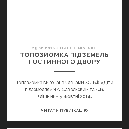
ЙОГО
МЕШКАНЦІВ”
23.02.2016
/
IGOR DENISENKO
ТОПОЗЙОМКА ПІДЗЕМЕЛЬ
ГОСТИННОГО ДВОРУ
Топозйомка виконана членами ХО БФ «Діти
підземелля» Я.А. Савельєвим та А.В.
Клішніним у жовтні 2014…
ТОПОЗЙОМКА
ЧИТАТИ ПУБЛІКАЦІЮ
ПІДЗЕМЕЛЬ
ГОСТИННОГО