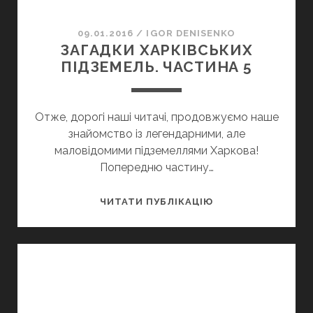
09.01.2016
/
IGOR DENISENKO
ЗАГАДКИ ХАРКІВСЬКИХ
ПІДЗЕМЕЛЬ. ЧАСТИНА 5
Отже, дорогі наші читачі, продовжуємо наше
знайомство із легендарними, але
маловідомими підземеллями Харкова!
Попередню частину…
ЗАГАДКИ
ЧИТАТИ ПУБЛІКАЦІЮ
ХАРКІВСЬКИХ
ПІДЗЕМЕЛЬ.
ЧАСТИНА
5