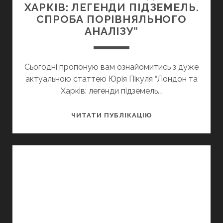
ХАРКІВ: ЛЕГЕНДИ ПІДЗЕМЕЛЬ.
СПРОБА ПОРІВНЯЛЬНОГО
АНАЛІЗУ”
Сьогодні пропоную вам ознайомитись з дуже
актуальною статтею Юрія Пікуля “Лондон та
Харків: легенди підземель.…
ЮРІЙ
ЧИТАТИ ПУБЛІКАЦІЮ
ПІКУЛЬ,
“ЛОНДОН
ТА
ХАРКІВ:
ЛЕГЕНДИ
ПІДЗЕМЕЛЬ.
СПРОБА
ПОРІВНЯЛЬНОГО
АНАЛІЗУ”