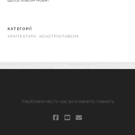
КАТЕГОРІЇ
АРХІТЕКТУРА
КОНСТРУКТИВІЗМ
ХАРКІВ, ЩО МАНИТЬ
Улюблене місто нас все манить і манить
facebook
youtube
email