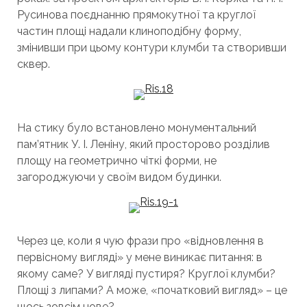
Русинова поєднанню прямокутної та круглої
частин площі надали клиноподібну форму,
змінивши при цьому контури клумби та створивши
сквер.
На стику було встановлено монументальний
пам’ятник У. І. Леніну, який просторово розділив
площу на геометрично чіткі форми, не
загороджуючи у своїм видом будинки.
Через це, коли я чую фрази про «відновлення в
первісному вигляді» у мене виникає питання: в
якому саме? У вигляді пустиря? Круглої клумби?
Площі з липами? А може, «початковий вигляд» – це
щось зовсім нове?