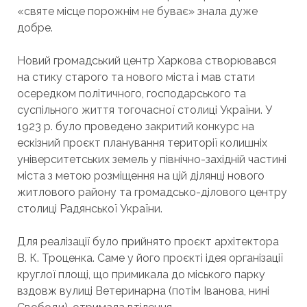
«святе місце порожнім не буває» знала дуже
добре.
Новий громадський центр Харкова створювався
на стику старого та нового міста і мав стати
осередком політичного, господарського та
суспільного життя тогочасної столиці України. У
1923 р. було проведено закритий конкурс на
ескізний проєкт планування території колишніх
університетських земель у північно-західній частині
міста з метою розміщення на цій ділянці нового
житлового району та громадсько-ділового центру
столиці Радянської України.
Для реалізації було прийнято проєкт архітектора
В. К. Троценка. Саме у його проєкті ідея організації
круглої площі, що примикала до міського парку
вздовж вулиці Ветеринарна (потім Іванова, нині