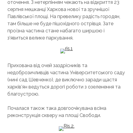
оточення. З нетерпінням чекають на відкриття 23
серпня мешканці Харкова нової та зручнішої
Павлівської площі. На превелику радість городян,
там більше не буде пішохідного острівця. Зате
проїзна частина стане набагато ширшою і
з’явиться велике паркування.
Прихована від очей заздрісників та
недоброзичливців частина Університетського саду
(нині сад Шевченко), де виключно заради щастя
харків’ян ведуться дорогі роботи з озеленення та
благоустрою.
Почалася також така довгоочікувана всіма
реконструкція скверу на площі Свободи.