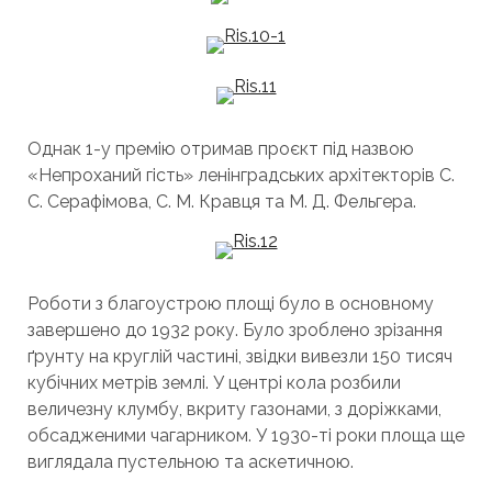
Однак 1-у премію отримав проєкт під назвою
«Непроханий гість» ленінградських архітекторів С.
С. Серафімова, С. М. Кравця та М. Д. Фельгера.
Роботи з благоустрою площі було в основному
завершено до 1932 року. Було зроблено зрізання
ґрунту на круглій частині, звідки вивезли 150 тисяч
кубічних метрів землі. У центрі кола розбили
величезну клумбу, вкриту газонами, з доріжками,
обсадженими чагарником. У 1930-ті роки площа ще
виглядала пустельною та аскетичною.