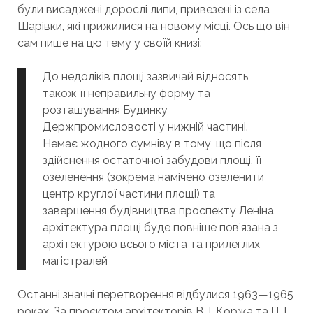
були висаджені дорослі липи, привезені із села
Шарівки, які прижилися на новому місці. Ось що він
сам пише на цю тему у своїй книзі:
До недоліків площі зазвичай відносять
також її неправильну форму та
розташування Будинку
Держпромисловості у нижній частині.
Немає жодного сумніву в тому, що після
здійснення остаточної забудови площі, її
озеленення (зокрема намічено озеленити
центр круглої частини площі) та
завершення будівництва проспекту Леніна
архітектура площі буде повніше пов’язана з
архітектурою всього міста та прилеглих
магістралей
Останні значні перетворення відбулися 1963—1965
роках. За проєктом архітекторів В. І. Коржа та П. І.