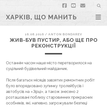
facebook
youtube
email
ХАРКІВ, ЩО МАНИТЬ
16.08.2016
/
ANTON BONDAREV
ЖИВ-БУВ ПУСТИР, АБО ЩЕ ПРО
РЕКОНСТРУКЦІЇ
Останнім часом наше місто перетворилося на
суцільний будівельний майданчик.
Після багатьох місяців завзятих ремонтних робіт
було впорядковано зупинку тролейбусів і
автобусів на «Зірці», а також знесено 2
розташовані поблизу старовинних прекрасних
особняків, які, напевно, загрожували безпеці