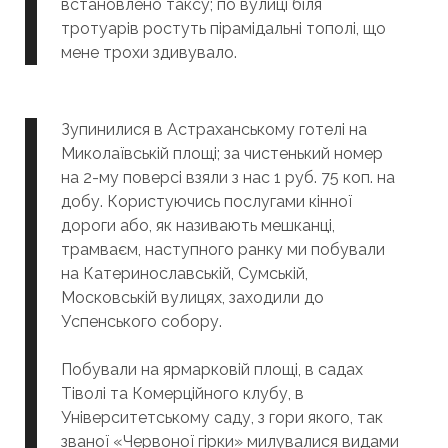
встановлено таксу; по вулиці біля
тротуарів ростуть пірамідальні тополі, що
мене трохи здивувало.
Зупинилися в Астраханському готелі на
Миколаївській площі; за чистенький номер
на 2-му поверсі взяли з нас 1 руб. 75 коп. на
добу. Користуючись послугами кінної
дороги або, як називають мешканці,
трамваєм, наступного ранку ми побували
на Катеринославській, Сумській,
Московській вулицях, заходили до
Успенського собору.
Побували на ярмарковій площі, в садах
Тіволі та Комерційного клубу, в
Університетському саду, з гори якого, так
званої «Червоної гірки» милувалися видами