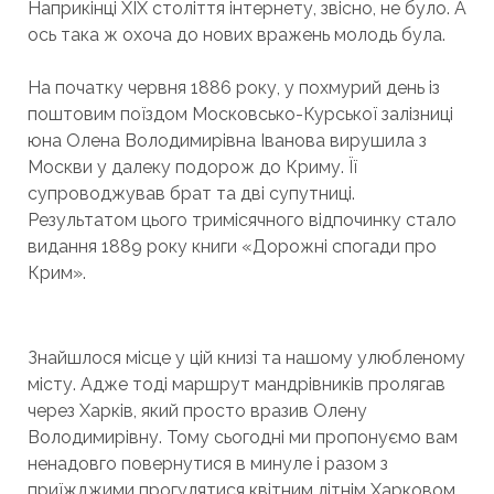
Наприкінці XIX століття інтернету, звісно, не було. А
ось така ж охоча до нових вражень молодь була.
На початку червня 1886 року, у похмурий день із
поштовим поїздом Московсько-Курської залізниці
юна Олена Володимирівна Іванова вирушила з
Москви у далеку подорож до Криму. Її
супроводжував брат та дві супутниці.
Результатом цього тримісячного відпочинку стало
видання 1889 року книги «Дорожні спогади про
Крим».
Знайшлося місце у цій книзі та нашому улюбленому
місту. Адже тоді маршрут мандрівників пролягав
через Харків, який просто вразив Олену
Володимирівну. Тому сьогодні ми пропонуємо вам
ненадовго повернутися в минуле і разом з
приїжджими прогулятися квітним літнім Харковом