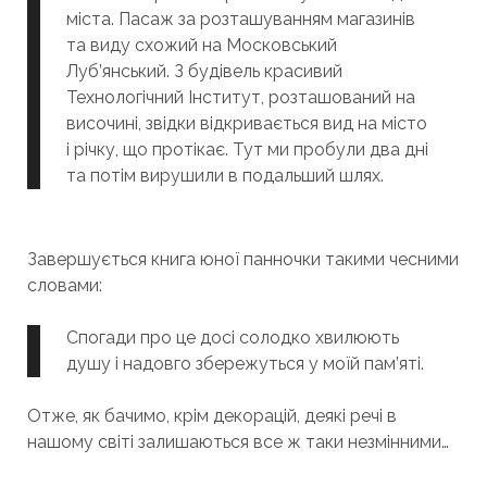
міста. Пасаж за розташуванням магазинів
та виду схожий на Московський
Луб’янський. З будівель красивий
Технологічний Інститут, розташований на
височині, звідки відкривається вид на місто
і річку, що протікає. Тут ми пробули два дні
та потім вирушили в подальший шлях.
Завершується книга юної панночки такими чесними
словами:
Спогади про це досі солодко хвилюють
душу і надовго збережуться у моїй пам’яті.
Отже, як бачимо, крім декорацій, деякі речі в
нашому світі залишаються все ж таки незмінними…