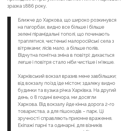
зразка 1886 року.
Ближче до Харкова, що широко розкинувся
на пагорбах, видно все більше і більше
зелені пірамідальні тополі, що починають
траплятися, чистенькі малоросійські села з
вітряками; лісів мало, а більше полів.
Відчутна помітна зміна в повітрі: дихається
легше і повітря стало ніби чистіше і м’якше.
Харківський вокзал вразив мене завбільшки;
від вокзалу поїзд іде містом; здалеку видно
будинки та вузька річка Харківка. На другий
день, о 8 годині вечора, ми досягли
Харкова. Від вокзалу йде кінна дорога 2-го
товариства, а для пішоходів – парк. Ці
зручності справляють приємне враження.
Екіпажі парні та одинарні, для візників