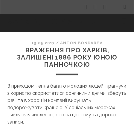
facebook
youtube
email
ХАРКІВ, ЩО МАНИТЬ
13.05.2017
/
ANTON BONDAREV
ВРАЖЕННЯ ПРО ХАРКІВ,
ЗАЛИШЕНІ 1886 РОКУ ЮНОЮ
ПАННОЧКОЮ
З приходом тепла багато молодих людей, прагнучи
з користю скористатися сонячними днями, зберуть
речі та в хорошій компанії вирушать
подорожувати країною. У соціальних мережах
з’являться численні фото на цю тему та дорожні
записи.