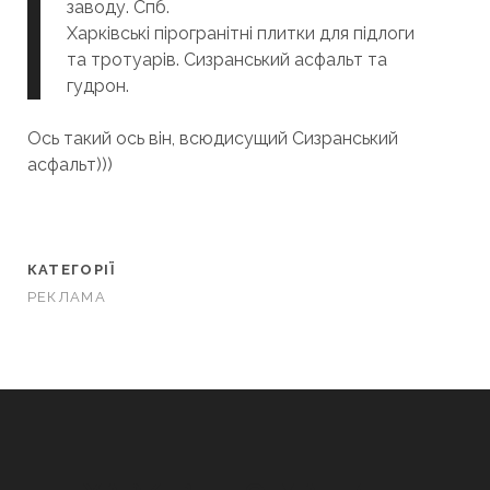
заводу. Спб.
Харківські пірогранітні плитки для підлоги
та тротуарів. Сизранський асфальт та
гудрон.
Ось такий ось він, всюдисущий Сизранський
асфальт)))
КАТЕГОРІЇ
РЕКЛАМА