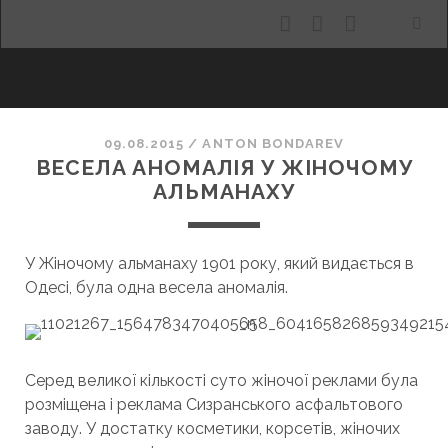
facebook
youtube
email
ХАРКІВ, ЩО МАНИТЬ
09.08.2015
/
ANTON BONDAREV
ВЕСЕЛА АНОМАЛІЯ У ЖІНОЧОМУ
АЛЬМАНАХУ
У Жіночому альманаху 1901 року, який видається в
Одесі, була одна весела аномалія.
Серед великої кількості суто жіночої реклами була
розміщена і реклама Сизранського асфальтового
заводу. У достатку косметики, корсетів, жіночих