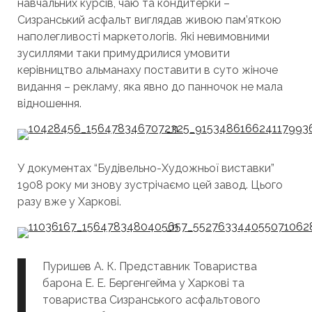
навчальних курсів, чаю та кондитерки –
Сизранський асфальт виглядав живою пам’яткою
наполегливості маркетологів. Які невимовними
зусиллями таки примудрилися умовити
керівництво альманаху поставити в суто жіноче
видання – рекламу, яка явно до панночок не мала
відношення.
У документах “Будівельно-Художньої виставки”
1908 року ми знову зустрічаємо цей завод. Цього
разу вже у Харкові.
Пуришев А. К. Представник Товариства
барона Е. Е. Бергенгейма у Харкові та
товариства Сизранського асфальтового