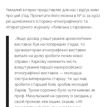
Чималий інтерес представляє для нас і відгук киян
про цей з’їзд. Прочитати його можна в № 11 за 1902
рік щомісячного історико-етнографічного та
літературного журналу «Київська старовина».
…Якщо ​​досвід улаштування археологічних
виставок був на попередніх з’їздах, то
організаторам етнографічної виставки
випало на долю зробити почин нової
справи, і Харкову належить честь
влаштування першої малоросійської
етнографічної виставки, — молодша
сестра випередила старшу; те, що мав
зробити старший Київ, зробив молодий
Харків. Трохи соромно було чути киянам, як
проф. Мачульський на одному із засідань у
своїй промові, між іншим, сказав: «XII