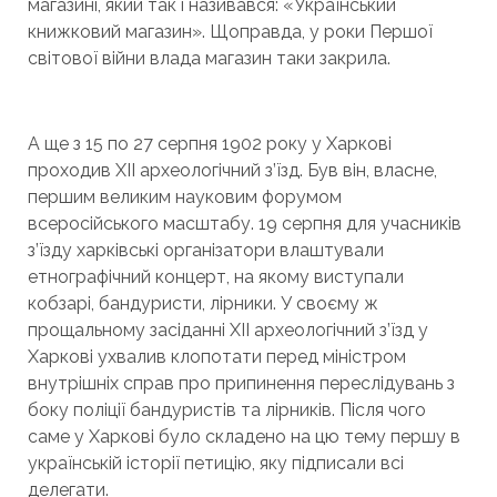
магазині, який так і називався: «Український
книжковий магазин». Щоправда, у роки Першої
світової війни влада магазин таки закрила.
А ще з 15 по 27 серпня 1902 року у Харкові
проходив ХІІ археологічний з’їзд. Був він, власне,
першим великим науковим форумом
всеросійського масштабу. 19 серпня для учасників
з’їзду харківські організатори влаштували
етнографічний концерт, на якому виступали
кобзарі, бандуристи, лірники. У своєму ж
прощальному засіданні ХІІ археологічний з’їзд у
Харкові ухвалив клопотати перед міністром
внутрішніх справ про припинення переслідувань з
боку поліції бандуристів та лірників. Після чого
саме у Харкові було складено на цю тему першу в
українській історії петицію, яку підписали всі
делегати.