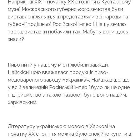
Наприкінці XIX – початку XX століття в Кустарному
музеї Московського губернського земства були
виставлені ляльки, які представляли всі народи та
губернії тодішньої Російської імперії. Нашу землю
творці виставки побачили так. Мабуть, вони щось
знали?
Пиво пити у нашому місті любили завжди.
Найякіснішою вважалася продукція пиво-
медовареного заводу «Українка». Найцікавіше, що
у всій величезній Російській імперії було лише одне
підприємство з такою назвою і було воно нашим,
харківським.
Літературу українською мовою в Харкові на
початку ХХ століття можна було спокійно купити в