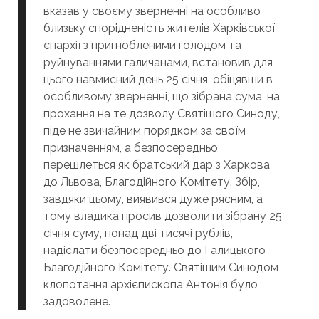
вказав у своєму зверненні на особливо
близьку спорідненість жителів Харківської
єпархії з пригнобленими голодом та
руйнуваннями галичанами, встановив для
цього навмисний день 25 січня, обіцявши в
особливому зверненні, що зібрана сума, на
прохання на те дозволу Святішого Синоду,
піде не звичайним порядком за своїм
призначенням, а безпосередньо
перешлеться як братський дар з Харкова
до Львова, Благодійного Комітету. Збір,
завдяки цьому, виявився дуже рясним, а
тому владика просив дозволити зібрану 25
січня суму, понад дві тисячі рублів,
надіслати безпосередньо до Галицького
Благодійного Комітету. Святішим Синодом
клопотання архієпископа Антонія було
задоволене.