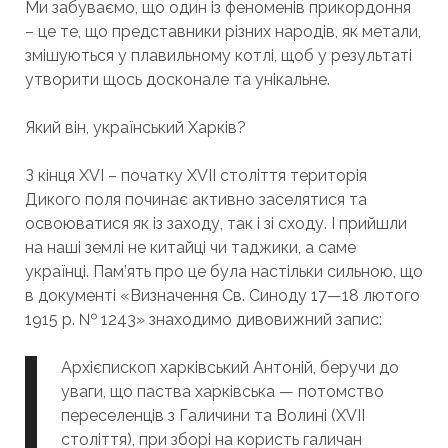
Ми забуваємо, що один із феноменів прикордоння
– це те, що представники різних народів, як метали,
змішуються у плавильному котлі, щоб у результаті
утворити щось досконале та унікальне.
Який він, український Харків?
З кінця XVI – початку ХVII століття територія
Дикого поля починає активно заселятися та
освоюватися як із заходу, так і зі сходу. І прийшли
на наші землі не китайці чи таджики, а саме
українці. Пам’ять про це була настільки сильною, що
в документі «Визначення Св. Синоду 17—18 лютого
1915 р. № 1243» знаходимо дивовижний запис:
Архієпископ харківський Антоній, беручи до
уваги, що паства харківська — потомство
переселенців з Галичини та Волині (XVII
століття), при зборі на користь галичан