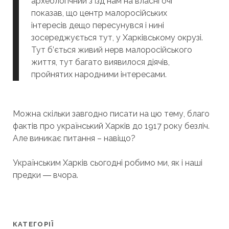
археологічний з’їзд нам на власні очі
показав, що центр малоросійських
інтересів дещо пересунувся і нині
зосереджується тут, у Харківському окрузі.
Тут б’ється живий нерв малоросійського
життя, тут багато виявилося діячів,
пройнятих народними інтересами.
Можна скільки завгодно писати на цю тему, благо
фактів про український Харків до 1917 року безліч.
Але виникає питання – навіщо?
Українським Харків сьогодні робимо ми, як і наші
предки ― вчора.
КАТЕГОРІЇ