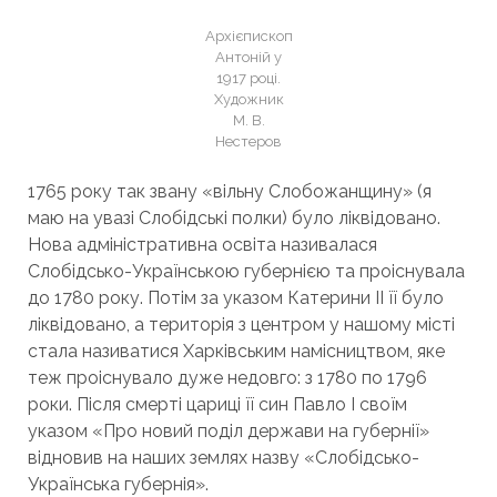
Архієпископ
Антоній у
1917 році.
Художник
М. В.
Нестеров
1765 року так звану «вільну Слобожанщину» (я
маю на увазі Слобідські полки) було ліквідовано.
Нова адміністративна освіта називалася
Слобідсько-Українською губернією та проіснувала
до 1780 року. Потім за указом Катерини II її було
ліквідовано, а територія з центром у нашому місті
стала називатися Харківським намісництвом, яке
теж проіснувало дуже недовго: з 1780 по 1796
роки. Після смерті цариці її син Павло І своїм
указом «Про новий поділ держави на губернії»
відновив на наших землях назву «Слобідсько-
Українська губернія».