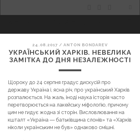
facebook
youtube
email
ХАРКІВ, ЩО МАНИТЬ
24.08.2017
/
ANTON BONDAREV
УКРАЇНСЬКИЙ ХАРКІВ. НЕВЕЛИКА
ЗАМІТКА ДО ДНЯ НЕЗАЛЕЖНОСТІ
Щороку до 24 серпня градус дискусій про
державу Україна і, ясна річ, про український Харків
розпалюється. На жаль, іноді наука історія часто
перетворюється на лакейську міфологію, причому
цим не гидує жодна зі сторін. Висловлювання на
кшталт «Україна ― батьківщина слонів» та «Харків
ніколи українським не був» однаково смішні.