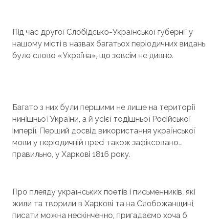
Під час другої Слобідсько-Української губернії у
нашому місті в назвах багатьох періодичних видань
було слово «Україна», що зовсім не дивно.
Багато з них були першими не лише на території
нинішньої України, а й усієї тодішньої Російської
імперії. Перший досвід використання української
мови у періодичній пресі також зафіксовано…
правильно, у Харкові 1816 року.
Про плеяду українських поетів і письменників, які
жили та творили в Харкові та на Слобожанщині,
писати можна нескінченно, пригадаємо хоча б