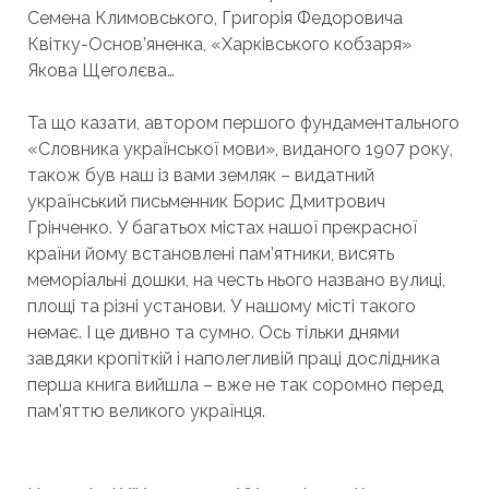
Семена Климовського, Григорія Федоровича
Квітку-Основ’яненка, «Харківського кобзаря»
Якова Щеголєва…
Та що казати, автором першого фундаментального
«Словника української мови», виданого 1907 року,
також був наш із вами земляк – видатний
український письменник Борис Дмитрович
Грінченко. У багатьох містах нашої прекрасної
країни йому встановлені пам’ятники, висять
меморіальні дошки, на честь нього названо вулиці,
площі та різні установи. У нашому місті такого
немає. І це дивно та сумно. Ось тільки днями
завдяки кропіткій і наполегливій праці дослідника
перша книга вийшла – вже не так соромно перед
пам’яттю великого українця.