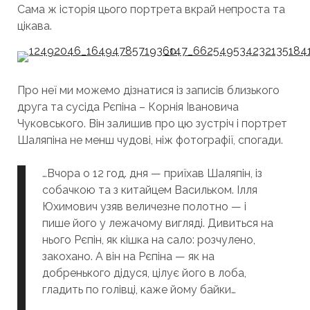
Сама ж історія цього портрета вкрай непроста та
цікава.
Про неї ми можемо дізнатися із записів близького
друга та сусіда Рєпіна – Корнія Івановича
Чуковського. Він залишив про цю зустріч і портрет
Шаляпіна не менш чудові, ніж фотографії, спогади.
…Вчора о 12 год. дня — приїхав Шаляпін, із
собачкою та з китайцем Васильком. Ілля
Юхимович узяв величезне полотно — і
пише його у лежачому вигляді. Дивиться на
нього Рєпін, як кішка на сало: розчулено,
закохано. А він на Рєпіна — як на
добренького дідуся, цілує його в лоба,
гладить по голівці, каже йому байки…