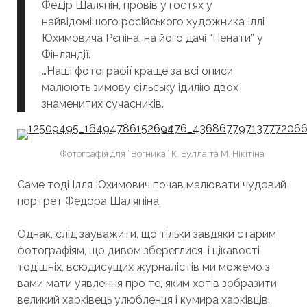
Федір Шаляпін, провів у гостях у
найвідомішого російського художника Іллі
Юхимовича Рєпіна, на його дачі “Пенати” у
Фінляндії.
…Наші фотографії краще за всі описи
малюють зимову сільську ідилію двох
знаменитих сучасників.
Фотографія для “Вогника” К. Булла та М. Нікітіна
Саме тоді Ілля Юхимович почав малювати чудовий
портрет Федора Шаляпіна.
Однак, слід зауважити, що тільки завдяки старим
фотографіям, що дивом збереглися, і цікавості
тодішніх, всюдисущих журналістів ми можемо з
вами мати уявлення про те, яким хотів зобразити
великий харківець улюбленця і кумира харківців.