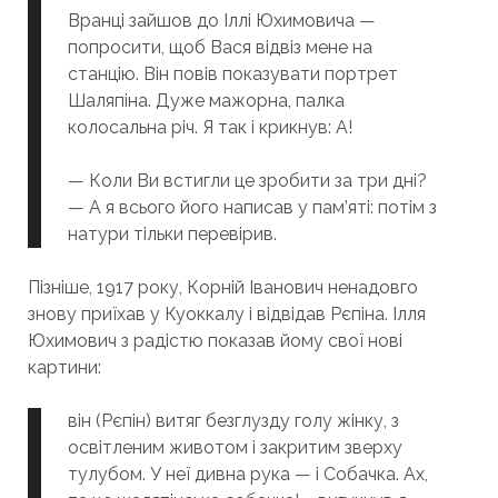
Вранці зайшов до Іллі Юхимовича —
попросити, щоб Вася відвіз мене на
станцію. Він повів показувати портрет
Шаляпіна. Дуже мажорна, палка
колосальна річ. Я так і крикнув: А!
— Коли Ви встигли це зробити за три дні?
— А я всього його написав у пам’яті: потім з
натури тільки перевірив.
Пізніше, 1917 року, Корній Іванович ненадовго
знову приїхав у Куоккалу і відвідав Рєпіна. Ілля
Юхимович з радістю показав йому свої нові
картини:
він (Рєпін) витяг безглузду голу жінку, з
освітленим животом і закритим зверху
тулубом. У неї дивна рука — і Собачка. Ах,