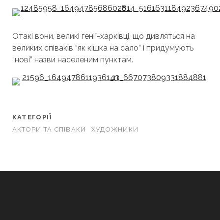
Отакі вони, великі генії-харківці, що дивляться на
великих співаків “як кішка на сало” і придумують
“нові” назви населеним пунктам.
КАТЕГОРІЇ
АКТОРИ ТА СПІВАКИ
ХУДОЖНИКИ
ХАРКІВ, ЩО МАНИТЬ