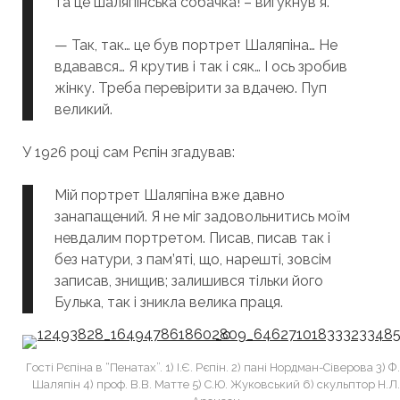
та це шаляпінська собачка! – вигукнув я.
— Так, так… це був портрет Шаляпіна… Не
вдавався… Я крутив і так і сяк… І ось зробив
жінку. Треба перевірити за вдачею. Пуп
великий.
У 1926 році сам Рєпін згадував:
Мій портрет Шаляпіна вже давно
занапащений. Я не міг задовольнитись моїм
невдалим портретом. Писав, писав так і
без натури, з пам’яті, що, нарешті, зовсім
записав, знищив; залишився тільки його
Булька, так і зникла велика праця.
Гості Рєпіна в “Пенатах”. 1) І.Є. Рєпін. 2) пані Нордман-Сіверова 3) Ф.
Шаляпін 4) проф. В.В. Матте 5) С.Ю. Жуковський 6) скульптор Н.Л.