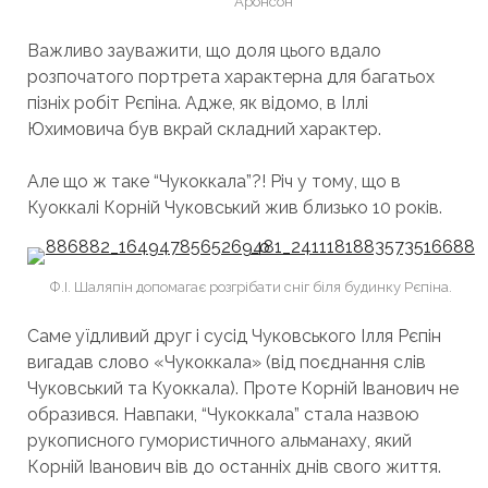
Аронсон
Важливо зауважити, що доля цього вдало
розпочатого портрета характерна для багатьох
пізніх робіт Рєпіна. Адже, як відомо, в Іллі
Юхимовича був вкрай складний характер.
Але що ж таке “Чукоккала”?! Річ у тому, що в
Куоккалі Корній Чуковський жив близько 10 років.
Ф.І. Шаляпін допомагає розгрібати сніг біля будинку Рєпіна.
Саме уїдливий друг і сусід Чуковського Ілля Рєпін
вигадав слово «Чукоккала» (від поєднання слів
Чуковський та Куоккала). Проте Корній Іванович не
образився. Навпаки, “Чукоккала” стала назвою
рукописного гумористичного альманаху, який
Корній Іванович вів до останніх днів свого життя.