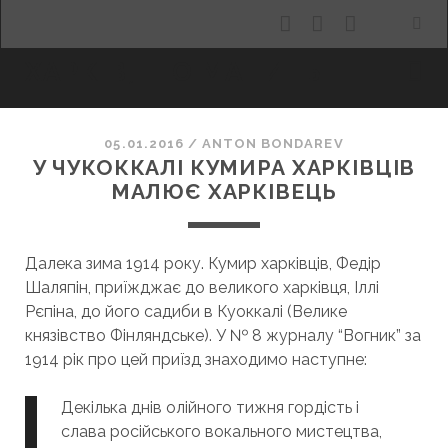
facebook
youtube
email
ХАРКІВ, ЩО МАНИТЬ
05.01.2016
/
ANTON BONDAREV
У ЧУКОККАЛІ КУМИРА ХАРКІВЦІВ
МАЛЮЄ ХАРКІВЕЦЬ
Далека зима 1914 року. Кумир харківців, Федір
Шаляпін, приїжджає до великого харківця, Іллі
Рєпіна, до його садиби в Куоккалі (Велике
князівство Фінляндське). У № 8 журналу “Вогник” за
1914 рік про цей приїзд знаходимо наступне:
Декілька днів олійного тижня гордість і
слава російського вокального мистецтва,