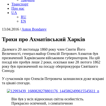
Транспорт
Про нас
UA
RU
EN
13.04.2016
/
Anton Bondarev
Трохи про Ахматівський Харків
Далекого 20 листопада 1860 року член Свити Його
Величності, генерал-майор Олексій Петрович Ахматов був
призначений Харківським військовим губернатором. На цій
посаді він пробув лише 2 роки, оскільки вже 28 лютого 1862
року був призначений на посаду оберпрокурора Святішого
Синоду.
У сучасників про Олексія Петровича залишилися дуже яскраві
та цікаві спогади.
Він був у всіх відносинах світла особистість.
Прекрасно освічений, з симпатичною