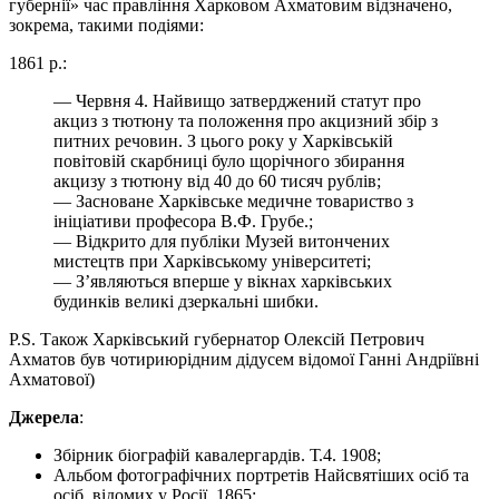
губернії» час правління Харковом Ахматовим відзначено,
зокрема, такими подіями:
1861 р.:
— Червня 4. Найвищо затверджений статут про
акциз з тютюну та положення про акцизний збір з
питних речовин. З цього року у Харківській
повітовій скарбниці було щорічного збирання
акцизу з тютюну від 40 до 60 тисяч рублів;
— Засноване Харківське медичне товариство з
ініціативи професора В.Ф. Грубе.;
— Відкрито для публіки Музей витончених
мистецтв при Харківському університеті;
— З’являються вперше у вікнах харківських
будинків великі дзеркальні шибки.
P.S. Також Харківський губернатор Олексій Петрович
Ахматов був чотириюрідним дідусем відомої Ганні Андріївні
Ахматової)
Джерела
:
Збірник біографій кавалергардів. Т.4. 1908;
Альбом фотографічних портретів Найсвятіших осіб та
осіб, відомих у Росії, 1865;