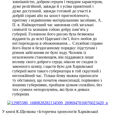
зовнішністю, добрим серцем і твердим характером,
дуже релігійний, завжди й з усіма привітний і
дуже доступний, завжди готовий до участі в
добрій справі або на захист пригнобленого,
притому з відмінними матеріальними засобами, А.
П. в. Найкоротший час завоював собі загальні
симпатії та залишив собою добру пам’ять у
губернії. Головною його рисою була безмежна
відданість до всієї Царської сім’ї, його любов до
неї переходила в обожнювання… Службові справи
його йшли в бездоганному порядку: підступам і
різним забіганням не було ходу. Чоловік із
незалежним становищем, він піддавався лише
впливу свого доброго серця, ніколи не сходив із
законного шляху, і щастя було для Харківської
губернії мати такого губернатора в той скрутний і
неспокійний час. Тільки йому можна приписати
ту обставину, що початок емансипації, порівняно з
іншими губерніями, пройшов цілком спокійно, без
тих сумних непорозумінь, які були в деяких
губерніях
У книзі К.Щелкова «Історична хронологія Харківської