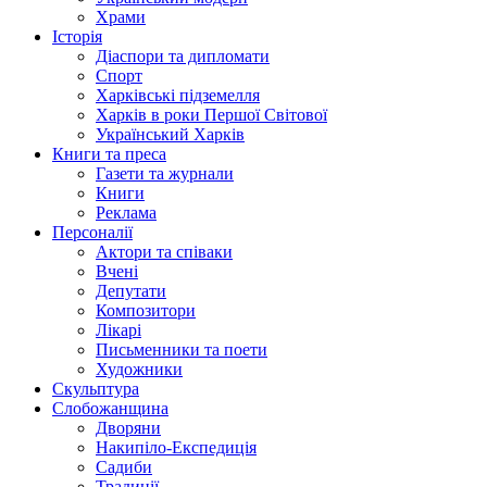
Храми
Історія
Діаспори та дипломати
Спорт
Харківські підземелля
Харків в роки Першої Світової
Український Харків
Книги та преса
Газети та журнали
Книги
Реклама
Персоналії
Актори та співаки
Вчені
Депутати
Композитори
Лікарі
Письменники та поети
Художники
Скульптура
Слобожанщина
Дворяни
Накипіло-Експедиція
Садиби
Традиції