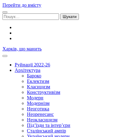
Перейти до вмісту
Шукати:
facebook
youtube
email
Харків, що манить
Руйнації 2022-26
Архітектура
Бароко
Еклектизм
Класицизм
Конструктивізм
Модерн
Модернізм
Неоготика
Неоренесанс
Неокласицизм
Під’їзди та інтер’єри
Сталінський ампір
Український модерн