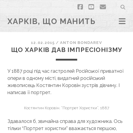
facebook
youtube
email
ХАРКІВ, ЩО МАНИТЬ
12.02.2015
/
ANTON BONDAREV
ЩО ХАРКІВ ДАВ ІМПРЕСІОНІЗМУ
У 1887 році під час гастролей Російської приватної
опери в одному місті, видатний російський
живописець Костянтин Коровін зустрів дівчину. І
написав її портрет.
Костянтин Коровін. “Портрет Хористки”, 1887
Здавалося б, звичайна справа для художника. Ось
тільки “Портрет хористки” вважається першою,