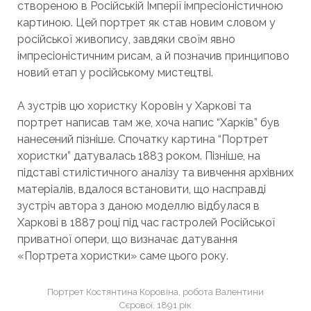
створеною в Російській Імперії імпресіоністичною
картиною. Цей портрет як став новим словом у
російської живопису, завдяки своїм явно
імпресіоністичним рисам, а й позначив принципово
новий етап у російському мистецтві.
А зустрів цю хористку Коровін у Харкові та
портрет написав там же, хоча напис “Харків” був
нанесений пізніше. Спочатку картина “Портрет
хористки” датувалась 1883 роком. Пізніше, на
підставі стилістичного аналізу та вивчення архівних
матеріалів, вдалося встановити, що насправді
зустріч автора з даною моделлю відбулася в
Харкові в 1887 році під час гастролей Російської
приватної опери, що визначає датування
«Портрета хористки» саме цього року.
Портрет Костянтина Коровіна, робота Валентини
Сєрової, 1891 рік