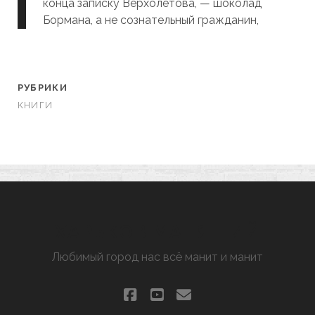
конца записку Верхолетова, — шоколад
Бормана, а не сознательный гражданин,
РУБРИКИ
КНИГИ
ХАРЬКОВ МАНЯЩИЙ
Любимый город нас всё манит и манит
facebook
youtube
email