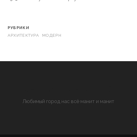
РУБРИКИ
АРХИТЕКТУРА
МОДЕРН
ХАРЬКОВ МАНЯЩИЙ
Любимый город нас всё манит и манит
facebook
youtube
email