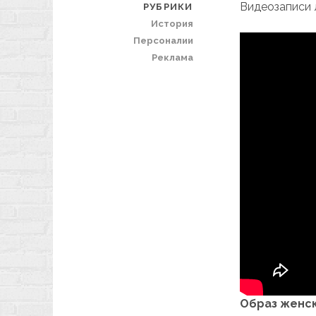
Видеозаписи 
РУБРИКИ
История
Персоналии
Реклама
Образ женск