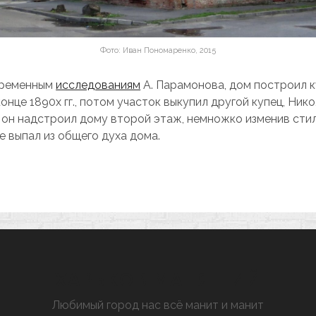
Фото: Иван Пономаренко, 2015
временным
исследованиям
А. Парамонова, дом построил 
онце 1890х гг., потом участок выкупил другой купец, Ник
он надстроил дому второй этаж, немножко изменив стил
е выпал из общего духа дома.
ХАРЬКОВ МАНЯЩИЙ
Любимый город нас всё манит и манит