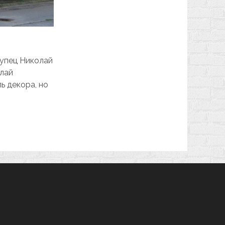
купец Николай
олай
ь декора, но