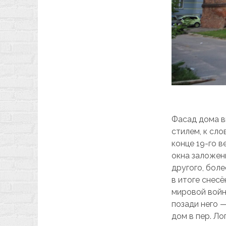
Фасад дома в
стилем, к сло
конце 19-го в
окна заложены
другого, бол
в итоге снес
мировой войн
позади него 
дом в пер. Ло