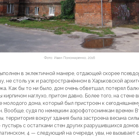
Фото: Иван Пономаренко, 2016
ыполнен в эклектичной манере, отдающей скорее псевд
ву, не столь уж и распространённом в Харьковской архит
ека. Как бы то ни было, дом очень обветшал, потерял балк
 кирпичом наглухо, притом давно. Более того, на стене 
ее молодого дома, который был пристроен к сегодняшнем
ён. Вообще, судя по немецким аэрофотоснимкам времен 
ы, территория вокруг здания была застроена весьма силь
— пустырь с остатками стен других разрушившихся домов.
патинском, 4 — следующий на очереди, увы, не вызывает 