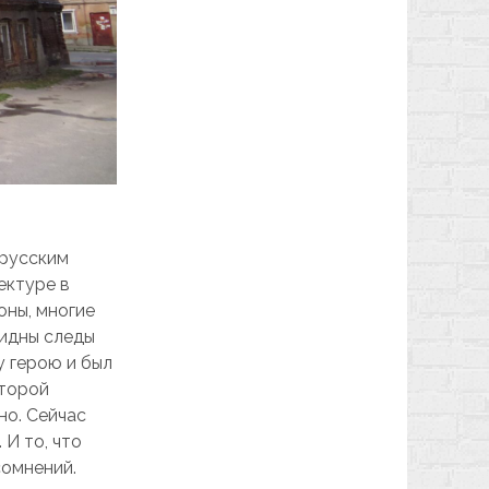
орусским
ектуре в
оны, многие
видны следы
у герою и был
Второй
но. Сейчас
 И то, что
сомнений.