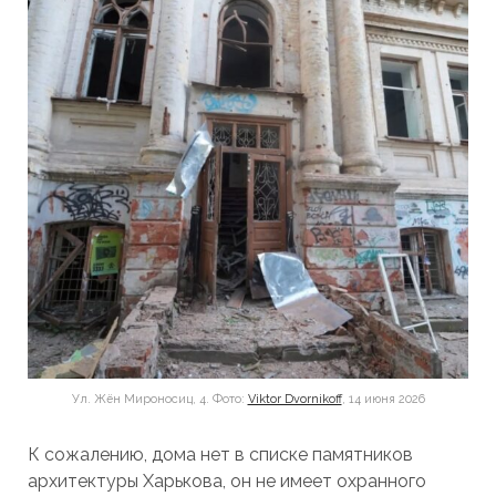
Ул. Жён Мироносиц, 4.
Фото:
Viktor Dvornikoff
, 14 июня 2026
К сожалению, дома нет в списке памятников
архитектуры Харькова, он не имеет охранного