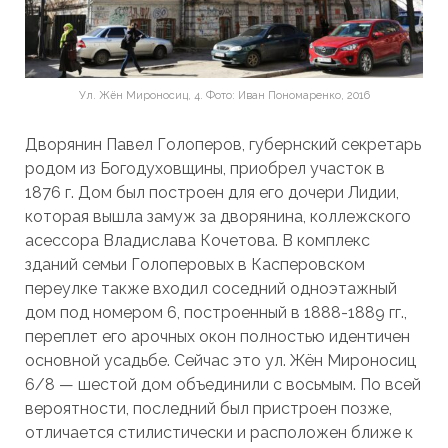
Ул. Жён Мироносиц, 4. Фото: Иван Пономаренко, 2016
Дворянин Павел Голоперов, губернский секретарь
родом из Богодуховщины, приобрел участок в
1876 г. Дом был построен для его дочери Лидии,
которая вышла замуж за дворянина, коллежского
асессора Владислава Кочетова. В комплекс
зданий семьи Голоперовых в Касперовском
переулке также входил соседний одноэтажный
дом под номером 6, построенный в 1888-1889 гг.,
переплет его арочных окон полностью идентичен
основной усадьбе. Сейчас это ул. Жён Мироносиц
6/8 — шестой дом объединили с восьмым. По всей
вероятности, последний был пристроен позже,
отличается стилистически и расположен ближе к