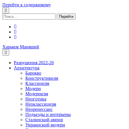
Перейти к содержимому
Поиск:
facebook
youtube
email
Харьков Манящий
Разрушения 2022-26
Архитектура
Барокко
Конструктивизм
Классицизм
Модерн
Модернизм
Неоготика
Неоклассицизм
Неоренессанс
Подъезды и интерьеры
Сталинский ампир
Украинский модерн