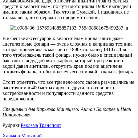
Харьковском календаре относит данный тип транспортных
средств к велосипедам, по сути мотоциклы 1900х выглядели
именно таким образом. Так что на Сумской, 1 находился не
только вело, но и первый в городе мотосалон.
В качестве аксессуаров к велосипедам прилагались даже
ацетиленовые фонари — очень сложная и капризная техника,
которая применялась массово с 1890х по конец 1910х. Для
того чтобы зажечь такой фонарь, нужно было в специальный
бак залить воду, добавить карбид, который при реакции с
водой давал ацетилен, открутить кран подачи ацетилена,
открыть фонарь, чтобы поджечь его спичкой, закрыть фонарь.
Стоит отметить, что все три вело-мото салона размещались на
расстоянии в 400 метрах друг от друга, что говорит о
востребованности и популярности данного средства
передвижения.
Специально для Харькова Манящего: Антон Бондарев и Иван
Пономаренко
Рубрики
Реклама
Транспорт
Харьков Манящий