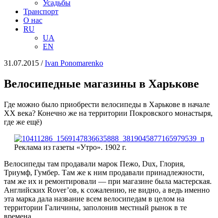
Усадьбы
Транспорт
О нас
RU
UA
EN
31.07.2015
/
Іvan Ponomarenko
Велосипедные магазины в Харькове
Где можно было приобрести велосипеды в Харькове в начале
ХХ века? Конечно же на территории Покровского монастыря,
где же ещё)
Реклама из газеты «Утро». 1902 г.
Велосипеды там продавали марок Пежо, Dux, Глория,
Триумф, Гумбер. Там же к ним продавали принадлежности,
там же их и ремонтировали — при магазине была мастерская.
Английских Rover’ов, к сожалению, не видно, а ведь именно
эта марка дала название всем велосипедам в целом на
территории Галичины, заполонив местный рынок в те
времена.