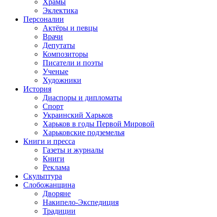
Храмы
Эклектика
Персоналии
Актёры и певцы
Врачи
Депутаты
Композиторы
Писатели и поэты
Ученые
Художники
История
Диаспоры и дипломаты
Спорт
Украинский Харьков
Харьков в годы Первой Мировой
Харьковские подземелья
Книги и пресса
Газеты и журналы
Книги
Реклама
Скульптура
Слобожанщина
Дворяне
Накипело-Экспедиция
Традиции