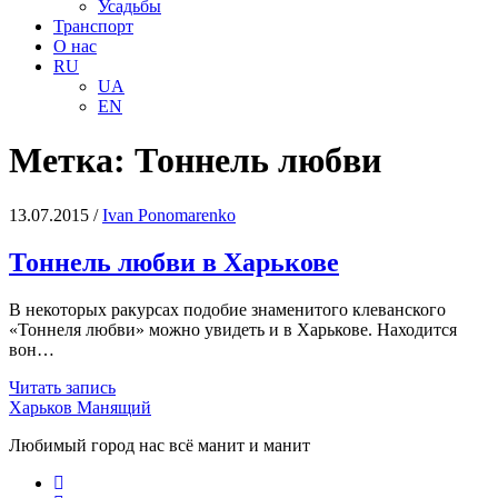
Усадьбы
Транспорт
О нас
RU
UA
EN
Метка:
Тоннель любви
13.07.2015
/
Іvan Ponomarenko
Тоннель любви в Харькове
В некоторых ракурсах подобие знаменитого клеванского
«Тоннеля любви» можно увидеть и в Харькове. Находится
вон…
Тоннель
Читать запись
любви
Харьков Манящий
в
Любимый город нас всё манит и манит
Харькове
facebook