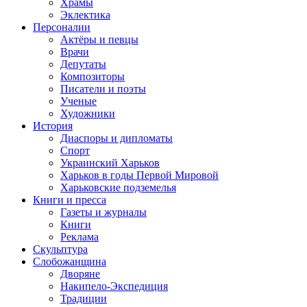
Храмы
Эклектика
Персоналии
Актёры и певцы
Врачи
Депутаты
Композиторы
Писатели и поэты
Ученые
Художники
История
Диаспоры и дипломаты
Спорт
Украинский Харьков
Харьков в годы Первой Мировой
Харьковские подземелья
Книги и пресса
Газеты и журналы
Книги
Реклама
Скульптура
Слобожанщина
Дворяне
Накипело-Экспедиция
Традиции