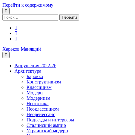
Перейти к содержимому
Поиск:
facebook
youtube
email
Харьков Манящий
Разрушения 2022-26
Архитектура
Барокко
Конструктивизм
Классицизм
Модерн
Модернизм
Неоготика
Неоклассицизм
Неоренессанс
Подъезды и интерьеры
Сталинский ампир
Украинский модерн