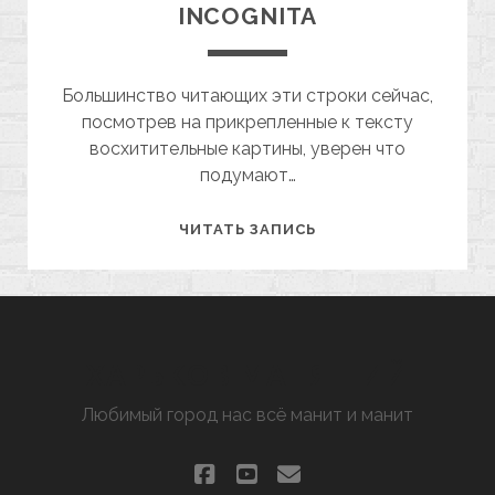
INCOGNITA
Большинство читающих эти строки сейчас,
посмотрев на прикрепленные к тексту
восхитительные картины, уверен что
подумают…
ХАРЬКОВ
ЧИТАТЬ ЗАПИСЬ
КАК
TERRA
INCOGNITA
ХАРЬКОВ МАНЯЩИЙ
Любимый город нас всё манит и манит
facebook
youtube
email