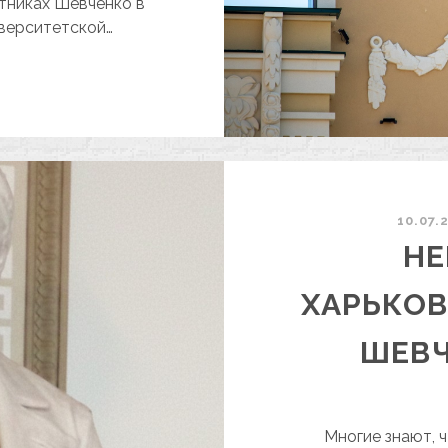
тниках Шевченко в
ниверситетской…
ЕИЗВЕСТНЫЕ
АРЬКОВСКИЕ
АМЯТНИКИ
ЕВЧЕНКО
—
АСТЬ
10.07.
НЕ
ХАРЬКО
ШЕВЧ
Многие знают, ч