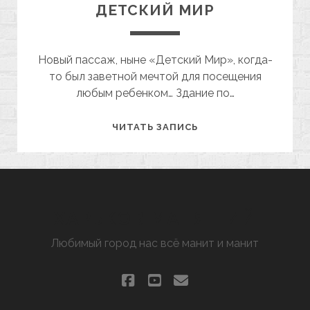
ДЕТСКИЙ МИР
Новый пассаж, ныне «Детский Мир», когда-
то был заветной мечтой для посещения
любым ребенком… Здание по…
НОВЫЙ
ЧИТАТЬ ЗАПИСЬ
ПАССАЖ
ИЛИ
ДЕТСКИЙ
МИР
ХАРЬКОВ МАНЯЩИЙ
Любимый город нас всё манит и манит
facebook
youtube
email