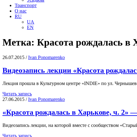
Транспорт
О нас
RU
UA
EN
Метка:
Красота рождалась в 
26.07.2015
/
Іvan Ponomarenko
Видеозапись лекции «Красота рождалас
Лекция прошла в Культурном центре «INDIE» по ул. Черныше
Видеозапись
Читать запись
лекции
27.06.2015
/
Іvan Ponomarenko
«Красота
рождалась
«Красота рождалась в Харькове, ч. 2» 
в
Харькове,
Видеозапись лекции, на которой вместе с сообществом «Стар
часть
3.
«Красота
Читать запись