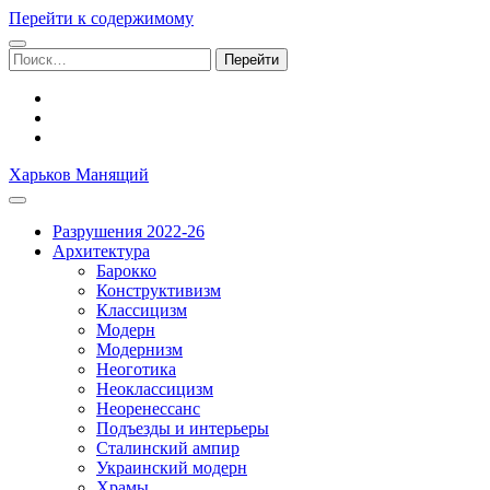
Перейти к содержимому
Поиск:
facebook
youtube
email
Харьков Манящий
Разрушения 2022-26
Архитектура
Барокко
Конструктивизм
Классицизм
Модерн
Модернизм
Неоготика
Неоклассицизм
Неоренессанс
Подъезды и интерьеры
Сталинский ампир
Украинский модерн
Храмы