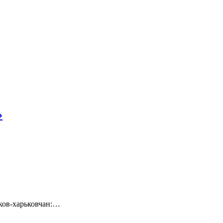
»
ков-харьковчан:…