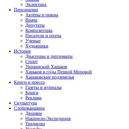
Эклектика
Персоналии
Актёры и певцы
Врачи
Депутаты
Композиторы
Писатели и поэты
Ученые
Художники
История
Диаспоры и дипломаты
Спорт
Украинский Харьков
Харьков в годы Первой Мировой
Харьковские подземелья
Книги и пресса
Газеты и журналы
Книги
Реклама
Скульптура
Слобожанщина
Дворяне
Накипело-Экспедиция
Традиции
Усадьбы