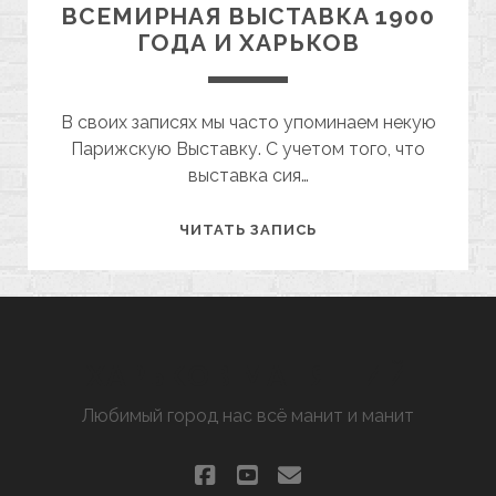
ВСЕМИРНАЯ ВЫСТАВКА 1900
ГОДА И ХАРЬКОВ
В своих записях мы часто упоминаем некую
Парижскую Выставку. С учетом того, что
выставка сия…
УНИКАЛЬНАЯ
ЧИТАТЬ ЗАПИСЬ
ПАРИЖСКАЯ
ВСЕМИРНАЯ
ВЫСТАВКА
1900
ГОДА
ХАРЬКОВ МАНЯЩИЙ
И
Любимый город нас всё манит и манит
ХАРЬКОВ
facebook
youtube
email