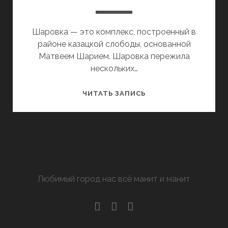
Шаровка — это комплекс, построенный в
районе казацкой слободы, основанной
Матвеем Шарием. Шаровка пережила
нескольких…
НЕИЗВЕСТНАЯ
ЧИТАТЬ ЗАПИСЬ
ШАРОВКА
ХАРЬКОВ МАНЯЩИЙ
Любимый город нас всё манит и манит
facebook
youtube
email