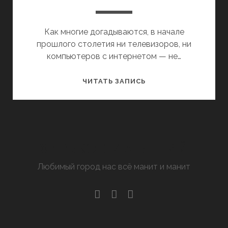
Как многие догадываются, в начале
прошлого столетия ни телевизоров, ни
компьютеров с интернетом — не…
СМЕЕТСЯ
ЧИТАТЬ ЗАПИСЬ
ХАРЬКОВ
ХАРЬКОВ МАНЯЩИЙ
Любимый город нас всё манит и манит
facebook
youtube
email