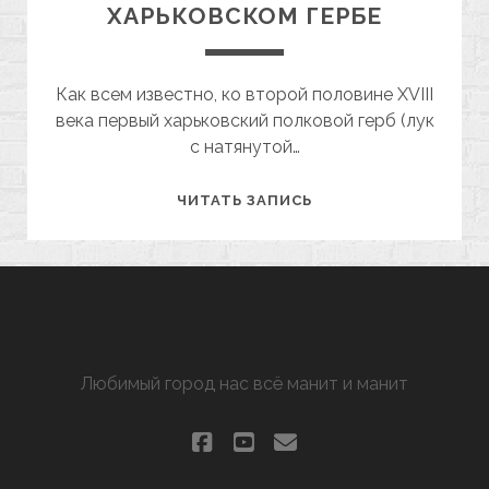
ХАРЬКОВСКОМ ГЕРБЕ
Как всем известно, ко второй половине XVIII
века первый харьковский полковой герб (лук
с натянутой…
О
ЧИТАТЬ ЗАПИСЬ
РОГЕ
ИЗОБИЛИЯ
НА
ХАРЬКОВСКОМ
ГЕРБЕ
ХАРЬКОВ МАНЯЩИЙ
Любимый город нас всё манит и манит
facebook
youtube
email