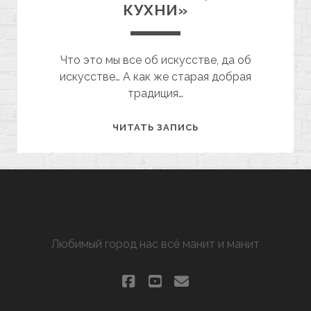
КУХНИ»
Что это мы все об искусстве, да об
искусстве… А как же старая добрая
традиция…
«ИСКУССТВО
ЧИТАТЬ ЗАПИСЬ
ФРАНЦУЗСКОЙ
КУХНИ»
ХАРЬКОВ МАНЯЩИЙ
Любимый город нас всё манит и манит
facebook
youtube
email