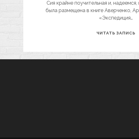
Сия крайне поучительная и, надеемся,
была размещена в книге Аверченко, А
«Экспедиция…
Х
ЧИТАТЬ ЗАПИСЬ
И
О
Ч
Н