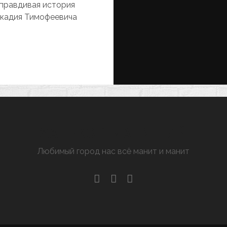
 правдивая история
ркадия Тимофеевича
АРЬКОВСКАЯ
СТОРИЯ
ЕСТНОМ
ЕМЦЕ
ХАРЬКОВ МАНЯЩИЙ
Любимый город нас всё манит и манит
facebook
youtube
email