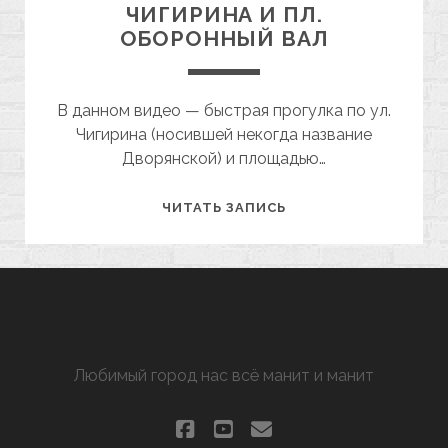
ЧИГИРИНА И ПЛ.
ОБОРОННЫЙ ВАЛ
В данном видео — быстрая прогулка по ул.
Чигирина (носившей некогда название
Дворянской) и площадью…
БЫСТРАЯ
ЧИТАТЬ ЗАПИСЬ
ПРОГУЛКА
ПО
УЛ.
ЧИГИРИНА
И
ХАРЬКОВ МАНЯЩИЙ
ПЛ.
Любимый город нас всё манит и манит
ОБОРОННЫЙ
ВАЛ
facebook
youtube
email