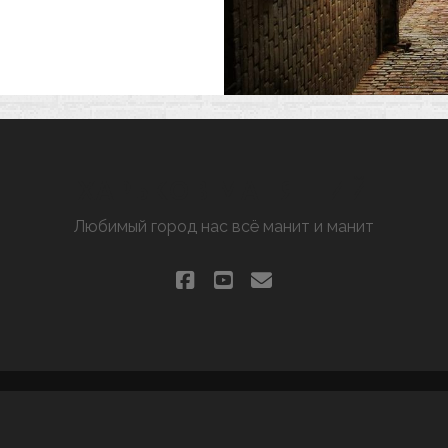
ОЛУКОЛОДЕЦ
ХАРЬКОВ МАНЯЩИЙ
Любимый город нас всё манит и манит
facebook
youtube
email