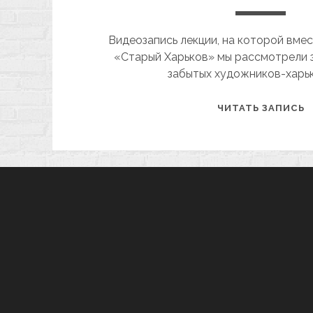
Видеозапись лекции, на которой вме
«Старый Харьков» мы рассмотрели з
забытых художников-харьк
«
ЧИТАТЬ ЗАПИСЬ
Р
В
Х
Ч
2
В
Л