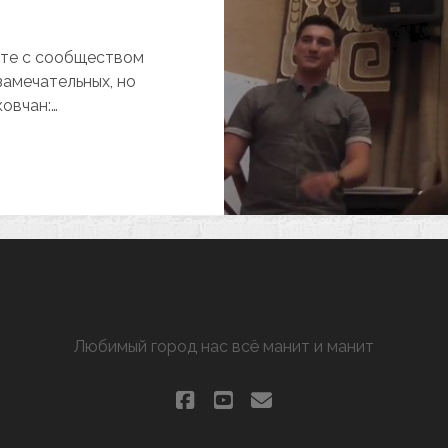
сте с сообществом
амечательных, но
овчан:…
КРАСОТА
ОЖДАЛАСЬ
АРЬКОВЕ,
.
»
—
ХАРЬКОВ МАНЯЩИЙ
ИДЕОЗАПИСЬ
ЕКЦИИ
Любимый город нас всё манит и манит
facebook
youtube
email