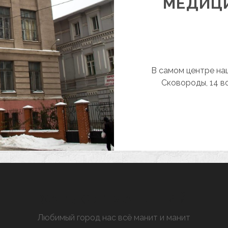
МЕДИЦИ
В самом центре наш
Сковороды, 14 в
ХАРЬКОВ МАНЯЩИЙ
Любимый город нас всё манит и манит