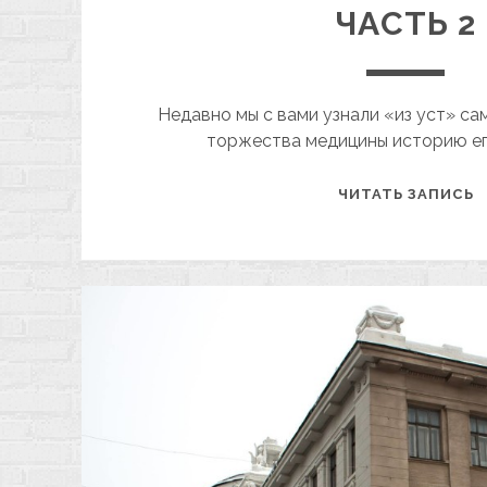
ЧАСТЬ 2
Недавно мы с вами узнали «из уст» с
торжества медицины историю ег
И
ЧИТАТЬ ЗАПИСЬ
С
Д
Т
М
В
Х
Ч
2