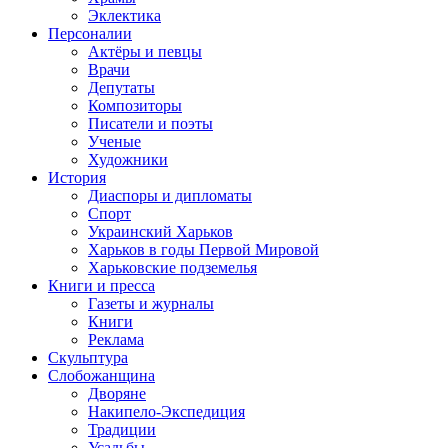
Эклектика
Персоналии
Актёры и певцы
Врачи
Депутаты
Композиторы
Писатели и поэты
Ученые
Художники
История
Диаспоры и дипломаты
Спорт
Украинский Харьков
Харьков в годы Первой Мировой
Харьковские подземелья
Книги и пресса
Газеты и журналы
Книги
Реклама
Скульптура
Слобожанщина
Дворяне
Накипело-Экспедиция
Традиции
Усадьбы