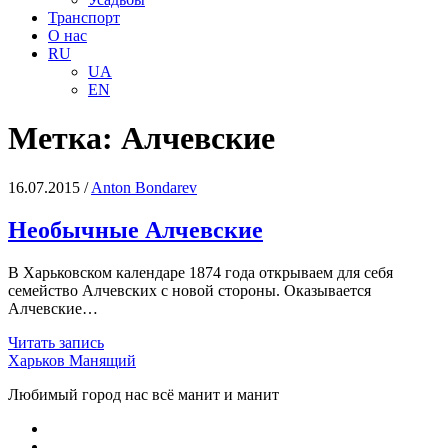
Транспорт
О нас
RU
UA
EN
Метка:
Алчевские
16.07.2015
/
Anton Bondarev
Необычные Алчевские
В Харьковском календаре 1874 года открываем для себя
семейство Алчевских с новой стороны. Оказывается
Алчевские…
Необычные
Читать запись
Алчевские
Харьков Манящий
Любимый город нас всё манит и манит
facebook
youtube