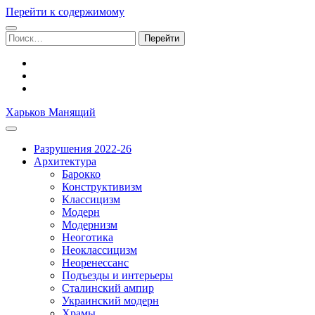
Перейти к содержимому
Поиск:
facebook
youtube
email
Харьков Манящий
Разрушения 2022-26
Архитектура
Барокко
Конструктивизм
Классицизм
Модерн
Модернизм
Неоготика
Неоклассицизм
Неоренессанс
Подъезды и интерьеры
Сталинский ампир
Украинский модерн
Храмы