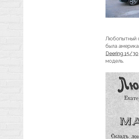
Любопытный ф
была американ
Deering 15/30
модель.