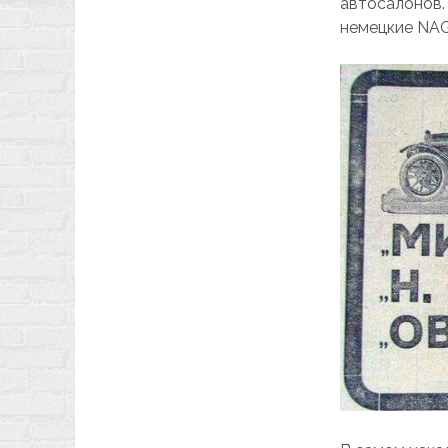
автосалонов.
немецкие NAG 