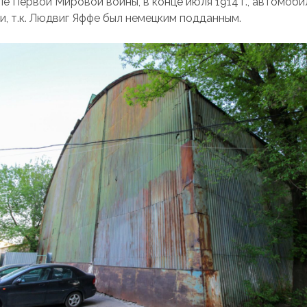
е Первой Мировой войны, в конце июля 1914 г., автомоби
и, т.к. Людвиг Яффе был немецким подданным.