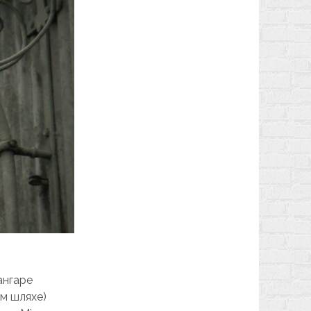
ангаре
ом шляхе)