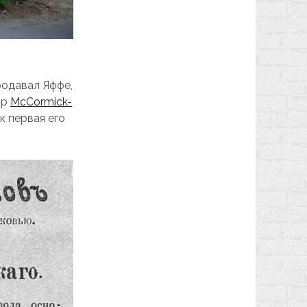
родавал Яффе,
ор
McCormick-
к первая его