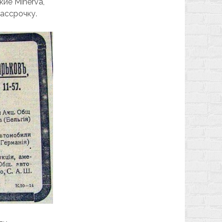
ие Minerva,
рассрочку.