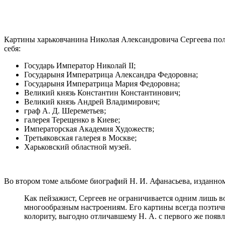
Картины харьковчанина Николая Александровича Сергеева поль
себя:
Государь Император Николай II;
Государыня Императрица Александра Федоровна;
Государыня Императрица Мария Федоровна;
Великий князь Константин Константинович;
Великий князь Андрей Владимирович;
граф А. Д. Шереметьев;
галерея Терещенко в Киеве;
Императорская Академия Художеств;
Третьяковская галерея в Москве;
Харьковский областной музей.
Во втором томе альбоме биографий Н. И. Афанасьева, изданно
Как пейзажист, Сергеев не ограничивается одним лишь 
многообразным настроениям. Его картины всегда поэтичн
колориту, выгодно отличавшему Н. А. с первого же появл