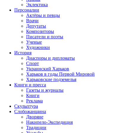
Эклектика
Персоналии
Актёры и певцы
Врачи
Депутаты
Композиторы
Писатели и поэты
Ученые
Художники
История
Диаспоры и дипломаты
Спорт
Украинский Харьков
Харьков в годы Первой Мировой
Харьковские подземелья
Книги и пресса
Газеты и журналы
Книги
Реклама
Скульптура
Слобожанщина
Дворяне
Накипело-Экспедиция
Традиции
Усадьбы