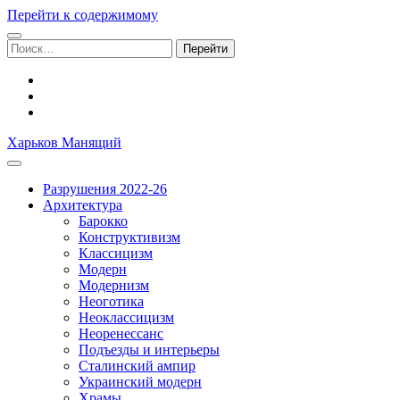
Перейти к содержимому
Поиск:
facebook
youtube
email
Харьков Манящий
Разрушения 2022-26
Архитектура
Барокко
Конструктивизм
Классицизм
Модерн
Модернизм
Неоготика
Неоклассицизм
Неоренессанс
Подъезды и интерьеры
Сталинский ампир
Украинский модерн
Храмы