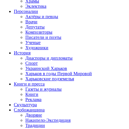
Храмы
Эклектика
Персоналии
Актёры и певцы
Врачи
Депутаты
Композиторы
Писатели и поэты
Ученые
Художники
История
Диаспоры и дипломаты
Спорт
Украинский Харьков
Харьков в годы Первой Мировой
Харьковские подземелья
Книги и пресса
Газеты и журналы
Книги
Реклама
Скульптура
Слобожанщина
Дворяне
Накипело-Экспедиция
Традиции