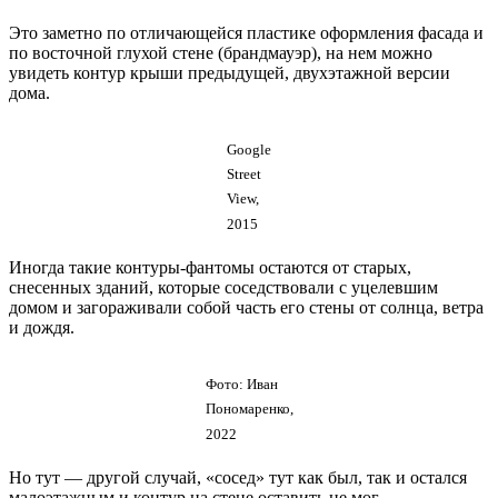
Это заметно по отличающейся пластике оформления фасада и
по восточной глухой стене (брандмауэр), на нем можно
увидеть контур крыши предыдущей, двухэтажной версии
дома.
Google
Street
View,
2015
Иногда такие контуры-фантомы остаются от старых,
снесенных зданий, которые соседствовали с уцелевшим
домом и загораживали собой часть его стены от cолнца, ветра
и дождя.
Фото: Иван
Пономаренко,
2022
Но тут — другой случай, «сосед» тут как был, так и остался
малоэтажным и контур на стене оставить не мог.