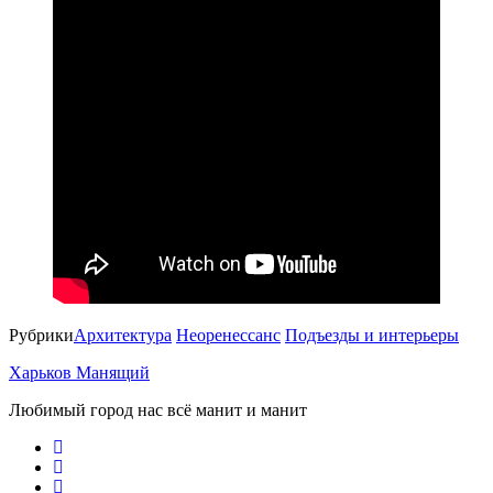
Рубрики
Архитектура
Неоренессанс
Подъезды и интерьеры
Харьков Манящий
Любимый город нас всё манит и манит
facebook
youtube
email