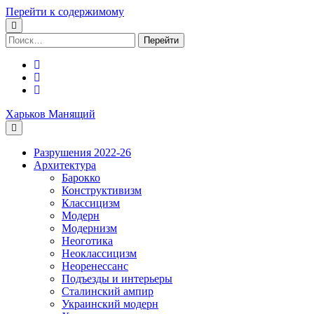
Перейти к содержимому
Поиск:
facebook
youtube
email
Харьков Манящий
Разрушения 2022-26
Архитектура
Барокко
Конструктивизм
Классицизм
Модерн
Модернизм
Неоготика
Неоклассицизм
Неоренессанс
Подъезды и интерьеры
Сталинский ампир
Украинский модерн