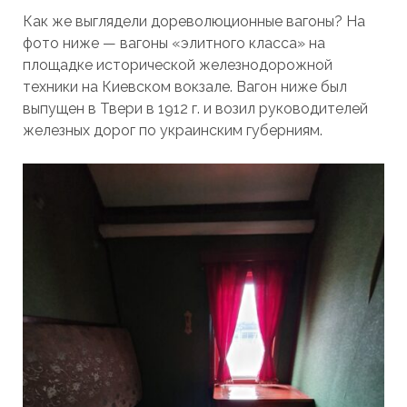
Как же выглядели дореволюционные вагоны? На
фото ниже — вагоны «элитного класса» на
площадке исторической железнодорожной
техники на Киевском вокзале. Вагон ниже был
выпущен в Твери в 1912 г. и возил руководителей
железных дорог по украинским губерниям.