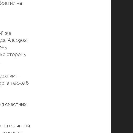
братии на
ой же
да. А в 1902
оны
 же стороны
.
верхним ―
р, а также 8
ия съестных
е стеклянной
ля певчих,