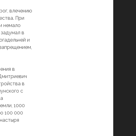
рог, влечению
ества. При
и немало
 задумал в
огадельней и
 запрещением,
ения в
 Дмитриевич
тройства в
унского с
На
емли, 1000
рю 100 000
онастыря