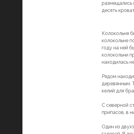
размещались 
десять кроват
Колокольня б
колокольне по
году на ней 
колокольни п
находилась н
Рядом находи
деревянным. 
келий для бра
С северной с
припасов, в н
Один из двух
галерей. В др