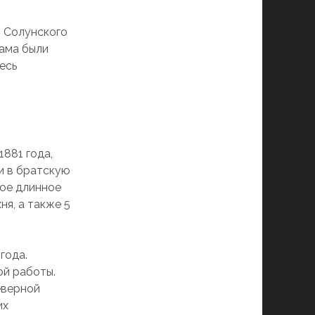
я Солунского
рама были
есь
х
1881 года,
и в братскую
ное длинное
ня, а также 5
года.
ой работы.
еверной
их