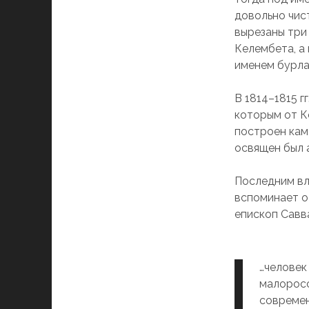
довольно чист
вырезаны три
Келембета, а 
именем бурла
В 1814–1815 г
которым от К
построен кам
освящен был 
Последним вл
вспоминает о
епископ Савв
…человек
малоросс
современ