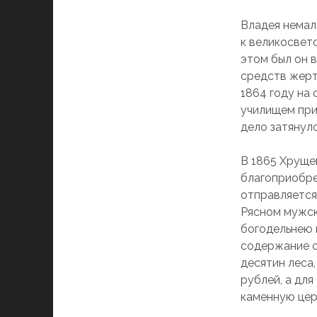
Владея немал
к великосвет
этом был он 
средств жерт
1864 году на
училищем при
дело затянуло
В 1865 Хрущев
благоприобре
отправляется
Рясном мужск
богодельнею 
содержание о
десятин леса
рублей, а дл
каменную цер