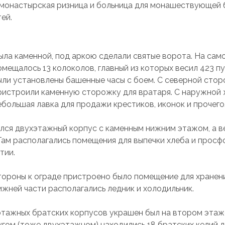
монастырская ризница и больница для монашествующей 
ей.
ыла каменной, под аркою сделали святые ворота. На сам
мещалось 13 колоколов, главный из которых весил 423 пу
были установлены башенные часы с боем. С северной стор
ристроили каменную сторожку для вратаря. С наружной
ебольшая лавка для продажи крестиков, иконок и прочего
лся двухэтажный корпус с каменным нижним этажом, а 
Там располагались помещения для выпечки хлеба и просфо
тии.
тороны к ограде пристроено было помещение для хранен
ижней части располагались ледник и холодильник.
этажных братских корпусов украшен был на втором этаж
угом (тоже двухэтажном) находились 18 братских келий д