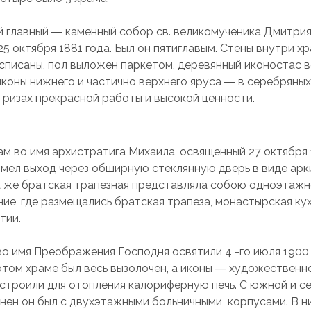
й главный ― каменный собор св. великомученика Дмитри
5 октября 1881 года. Был он пятиглавым. Стены внутри х
списаны, пол выложен паркетом, деревянный иконостас в
 иконы нижнего и частично верхнего яруса ― в серебряны
 ризах прекрасной работы и высокой ценности.
ам во имя архистратига Михаила, освященный 27 октября 
Имел выход через обширную стеклянную дверь в виде арк
а же братская трапезная представляла собою одноэтаж
ие, где размещались братская трапеза, монастырская кух
тии.
во имя Преображения Господня освятили 4 -го июля 1900 
этом храме был весь вызолочен, а иконы ― художественн
строили для отопления калориферную печь. С южной и с
нен он был с двухэтажными больничными корпусами. В н