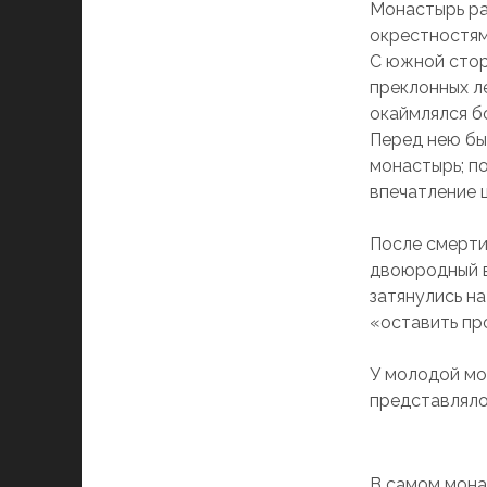
Монастырь ра
окрестностям
С южной стор
преклонных л
окаймлялся б
Перед нею бы
монастырь; п
впечатление 
После смерти
двоюродный в
затянулись н
«оставить пр
У молодой мо
представляло
В самом мона