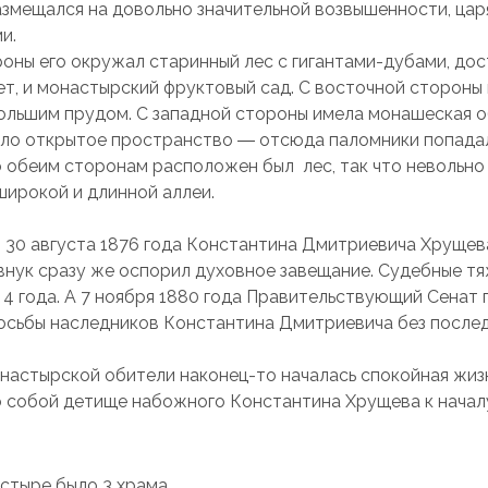
змещался на довольно значительной возвышенности, цар
и.
оны его окружал старинный лес с гигантами-дубами, до
ет, и монастырский фруктовый сад. С восточной стороны
ольшим прудом. С западной стороны имела монашеская о
ло открытое пространство ― отсюда паломники попада
о обеим сторонам расположен был лес, так что невольно
широкой и длинной аллеи.
 30 августа 1876 года Константина Дмитриевича Хрущев
нук сразу же оспорил духовное завещание. Судебные т
а 4 года. А 7 ноября 1880 года Правительствующий Сенат
осьбы наследников Константина Дмитриевича без послед
настырской обители наконец-то началась спокойная жизн
 собой детище набожного Константина Хрущева к начал
стыре было 3 храма.