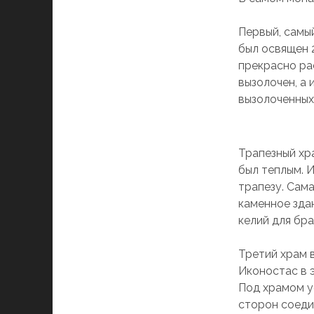
Первый, самы
был освящен 2
прекрасно ра
вызолочен, а
вызолоченных
Трапезный хр
был теплым. 
трапезу. Сам
каменное здан
келий для бра
Третий храм 
Иконостас в 
Под храмом у
сторон соеди