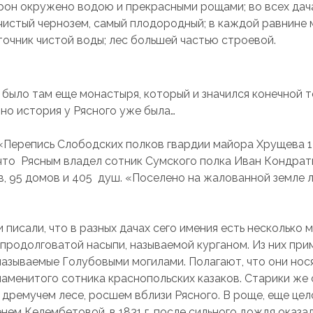
рон окружено водою и прекрасными рощами; во всех дач
чистый чернозем, самый плодородный; в каждой равнине
точник чистой воды; лес большей частью строевой.
е было там еще монастыря, который и значился конечной 
 но история у Рясного уже была…
«Перепись Слободских полков гвардии майора Хрущева 
 что Рясным владел сотник Сумского полка Иван Кондрать
в, 95 домов и 405 душ. «Поселено на жалованной земле л
писали, что в разных дачах сего имения есть несколько м
продолговатой насыпи, называемой курганом. Из них при
 называемые Голубовыми могилами. Полагают, что они нос
знаменитого сотника краснопольских казаков. Старики же
 дремучем лесе, росшем вблизи Рясного. В роще, еще цел
нем Келембетовой, в 1831 г. после сильного дождя оказа