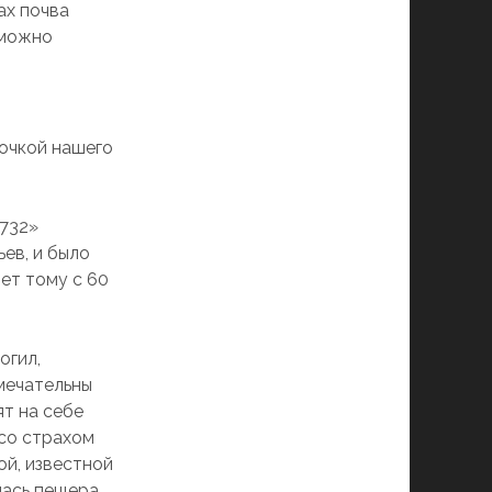
ах почва
 можно
точкой нашего
1732»
ев, и было
ет тому с 60
огил,
мечательны
ят на себе
 со страхом
ой, известной
лась пещера