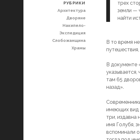
трех сто
РУБРИКИ
земли — 
Архитектура
найти ис
Дворяне
Накипело-
Экспедиция
Слобожанщина
В то время н
Храмы
путешествия,
В документе 
указывается,
там 65 дворо
назад».
Современники 
имеющих вид 
три, издавна
имя Голубя, 
вспоминали о
тогда под име