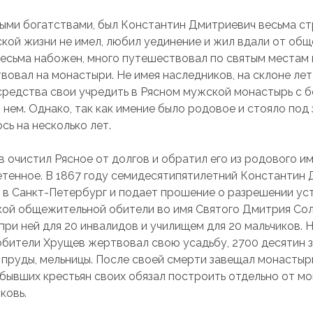
ыми богатствами, был Константин Дмитриевич весьма ст
ской жизни не имел, любил уединение и жил вдали от общ
весьма набожен, много путешествовал по святым местам 
вовал на монастыри. Не имея наследников, на склоне лет
 средства свои учредить в Рясном мужской монастырь с б
 нем. Однако, так как имение было родовое и стояло под
сь на несколько лет.
 очистил Рясное от долгов и обратил его из родового им
тенное. В 1867 году семидесятипятилетний Константин
 в Санкт-Петербург и подает прошение о разрешении ус
ой общежительной обители во имя Святого Дмитрия Сол
при ней для 20 инвалидов и училищем для 20 мальчиков. 
бители Хрущев жертвовал свою усадьбу, 2700 десятин з
, пруды, мельницы. После своей смерти завещал монасты
я бывших крестьян своих обязал построить отдельно от м
ковь.