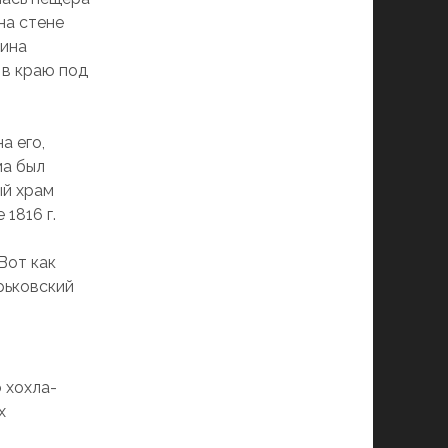
 на стене
рина
 в краю под
а его,
ма был
ый храм
1816 г.
Вот как
рьковский
 хохла-
х