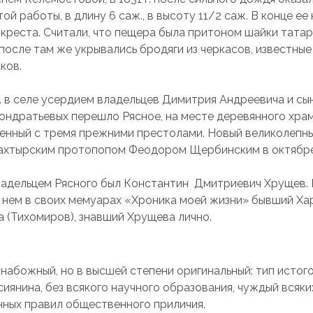
ой работы, в длину 6 саж., в высоту 11/2 саж. В конце ее
 креста. Считали, что пещера была притоном шайки тата
после там же укрывались бродяги из черкасов, известные
ков.
г. в селе усердием владельцев Димитрия Андреевича и сын
ондратьевых перешло Рясное, на месте деревянного хра
енный с тремя прежними престолами. Новый великолепн
ахтырским протопопом Феодором Щербинским в октябре 
адельцем Рясного был Константин Дмитриевич Хрущев. 
 нем в своих мемуарах «Хроника моей жизни» бывший Ха
а (Тихомиров), знавший Хрущева лично.
 набожный, но в высшей степени оригинальный: тип истого
иянина, без всякого научного образования, чуждый всяки
ных правил общественного приличия.