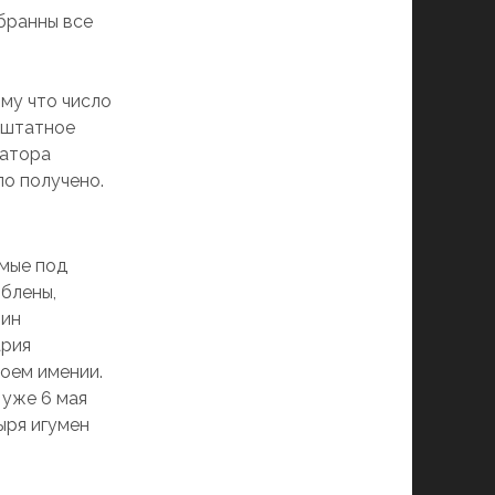
бранны все
му что число
 штатное
ратора
ло получено.
емые под
блены,
тин
ария
воем имении.
 уже 6 мая
ыря игумен