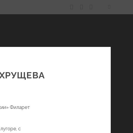
facebook
youtube
email
ИСТОРИЯ
КНИГИ И ПРЕССА
СКУЛЬПТУРА
СЛОБОЖАНЩИНА
ТРАНСПОРТ
О НАС
RU
 ХРУЩЕВА
хии» Филарет
лугоре, с