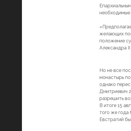
Епархиальным
необходимые с
«Предполагае
желающих пос
положение су
Александра I
Но не все пос
монастырь по
однако перес
Дмитриевич 2
разрешить во
В итоге 15 ав
того же года
Евстратий бы