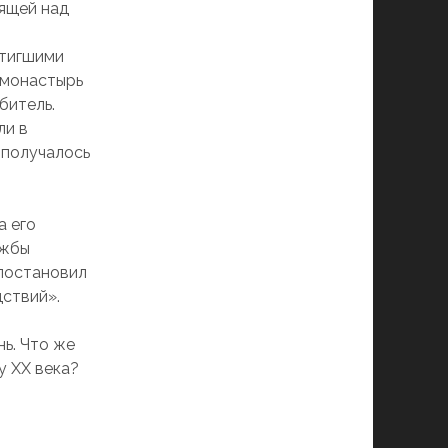
ящей над
стигшими
 монастырь
битель.
ли в
 получалось
а его
яжбы
 постановил
ствий».
ь. Что же
у ХХ века?