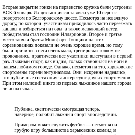
Вторые закрытие гонки на первенство кружка были устроены
ВСК 6 января. Их дистанция составляла уже 10 верст с
поворотом по Белгородскому шоссе. Несмотря на неважную
дорогу, по которой участникам приходилось часто переезжать
канавы и взбираться на горы, а также мешающий ветер,
победителем стал господин Илларионов. Второе и третье
место заняли братья Мильфорт. Гонщики на этих
соревнованиях показали не очень хорошее время, но тому
были причины: снега очень мало, тренировки толком не
проводились, практически все участники выступали в первый
раз. Лыжный спорт, как видим, только становился на ноги в
нашем любимом городе. Однако, несмотря на это, харьковские
спортсмены горели энтузиазмом. Они искренне надеялись,
что публичные состязания заинтересуют других спортсменов.
При этом иллюзий никто из первых лыжников нашего города
не испытывал.
Публика, скептически смотрящая теперь,
наверное, полюбит лыжный спорт впоследствии.
Примером может служить футбол — несмотря на
грубую игру большинства харьковских команд (а