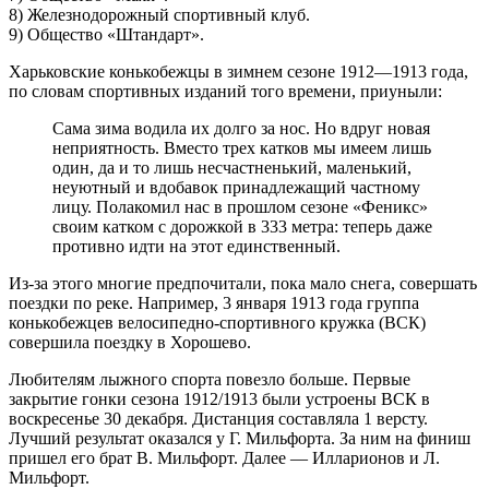
8) Железнодорожный спортивный клуб.
9) Общество «Штандарт».
Харьковские конькобежцы в зимнем сезоне 1912—1913 года,
по словам спортивных изданий того времени, приуныли:
Сама зима водила их долго за нос. Но вдруг новая
неприятность. Вместо трех катков мы имеем лишь
один, да и то лишь несчастненький, маленький,
неуютный и вдобавок принадлежащий частному
лицу. Полакомил нас в прошлом сезоне «Феникс»
своим катком с дорожкой в 333 метра: теперь даже
противно идти на этот единственный.
Из-за этого многие предпочитали, пока мало снега, совершать
поездки по реке. Например, 3 января 1913 года группа
конькобежцев велосипедно-спортивного кружка (ВСК)
совершила поездку в Хорошево.
Любителям лыжного спорта повезло больше. Первые
закрытие гонки сезона 1912/1913 были устроены ВСК в
воскресенье 30 декабря. Дистанция составляла 1 версту.
Лучший результат оказался у Г. Мильфорта. За ним на финиш
пришел его брат В. Мильфорт. Далее ― Илларионов и Л.
Мильфорт.