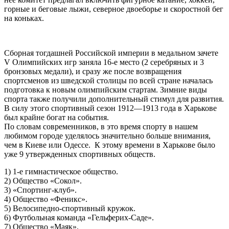
горные и беговые лыжи, северное двоеборье и скоростной бег
на коньках.
Сборная тогдашней Российской империи в медальном зачете
V Олимпийских игр заняла 16-е место (2 серебряных и 3
бронзовых медали), и сразу же после возвращения
спортсменов из шведской столицы по всей стране началась
подготовка к новым олимпийским стартам. Зимние виды
спорта также получили дополнительный стимул для развития.
В силу этого спортивный сезон 1912—1913 года в Харькове
был крайне богат на события.
По словам современников, в это время спорту в нашем
любимом городе уделялось значительно больше внимания,
чем в Киеве или Одессе. К этому времени в Харькове было
уже 9 утвержденных спортивных обществ.
1) 1-е гимнастическое общество.
2) Общество «Сокол».
3) «Спортинг-клуб».
4) Общество «Феникс».
5) Велосипедно-спортивный кружок.
6) Футбольная команда «Гельферих-Саде».
7) Общество «Маяк».