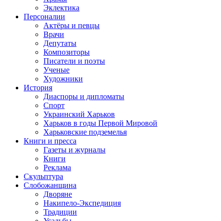
Эклектика
Персоналии
Актёры и певцы
Врачи
Депутаты
Композиторы
Писатели и поэты
Ученые
Художники
История
Диаспоры и дипломаты
Спорт
Украинский Харьков
Харьков в годы Первой Мировой
Харьковские подземелья
Книги и пресса
Газеты и журналы
Книги
Реклама
Скульптура
Слобожанщина
Дворяне
Накипело-Экспедиция
Традиции
Усадьбы