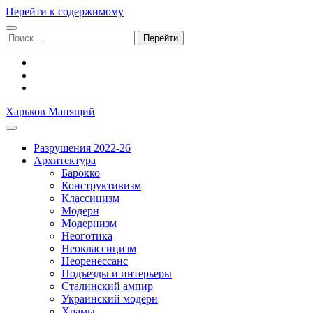
Перейти к содержимому
Поиск:
facebook
youtube
email
Харьков Манящий
Разрушения 2022-26
Архитектура
Барокко
Конструктивизм
Классицизм
Модерн
Модернизм
Неоготика
Неоклассицизм
Неоренессанс
Подъезды и интерьеры
Сталинский ампир
Украинский модерн
Храмы