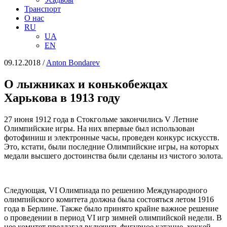
Транспорт
О нас
RU
UA
EN
09.12.2018
/
Anton Bondarev
О лыжниках и конькобежцах
Харькова в 1913 году
27 июня 1912 года в Стокгольме закончились V Летние
Олимпийские игры. На них впервые был использован
фотофиниш и электронные часы, проведен конкурс искусств.
Это, кстати, были последние Олимпийские игры, на которых
медали высшего достоинства были сделаны из чистого золота.
Следующая, VI Олимпиада по решению Международного
олимпийского комитета должна была состояться летом 1916
года в Берлине. Также было принято крайне важное решение
о проведении в период VI игр зимней олимпийской недели. В
нее комитет предлагал включить фигурное катание, хоккей,