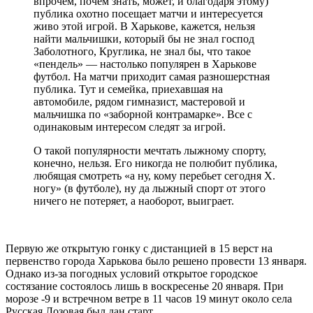
впрочем, почем знать, может, и благодаря этому)
публика охотно посещает матчи и интересуется
живо этой игрой. В Харькове, кажется, нельзя
найти мальчишки, который бы не знал господ
Заболотного, Круглика, не знал бы, что такое
«пендель» ― настолько популярен в Харькове
футбол. На матчи приходит самая разношерстная
публика. Тут и семейка, приехавшая на
автомобиле, рядом гимназист, мастеровой и
мальчишка по «заборной контрамарке». Все с
одинаковым интересом следят за игрой.
О такой популярности мечтать лыжному спорту,
конечно, нельзя. Его никогда не полюбит публика,
любящая смотреть «а ну, кому перебьет сегодня Х.
ногу» (в футболе), ну да лыжный спорт от этого
ничего не потеряет, а наоборот, выиграет.
Первую же открытую гонку с дистанцией в 15 верст на
первенство города Харькова было решено провести 13 января.
Однако из-за погодных условий открытое городское
состязание состоялось лишь в воскресенье 20 января. При
морозе -9 и встречном ветре в 11 часов 19 минут около села
Русская Лозовая был дан старт.