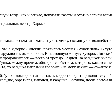
 люди тогда, как и сейчас, покупали газеты и охотно верили всему
з реальных легенд Харькова.
ть также весьма занимательную заметку, связанную с волшебств
Сум, в хуторке Липский, появилась местная «Wunderfrau». В хуто
наружности, около 40 лет. В настоящую минуту хуторок Липский
непродолжителен — всего от трех до 12 дней. За бабушкой числ
ушка, между прочим, обладает свойством, которого, кажется, н
нта, то бабушка напрямки говорит: «не могу лечить — езжайте к
 бабушки-доктора с пациентами, корреспондент приводит случай
елудке, обратился, наконец, к бабушке. Бабушка, после весьма 