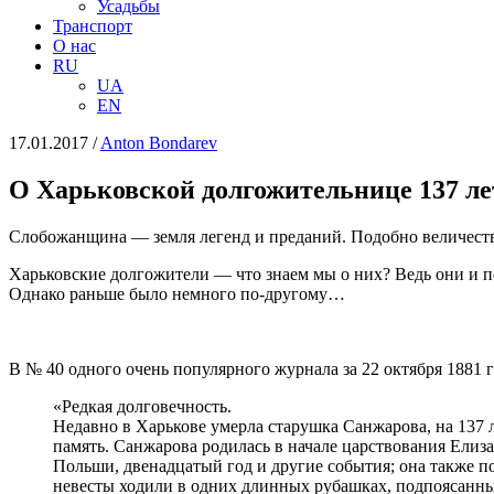
Усадьбы
Транспорт
О нас
RU
UA
EN
17.01.2017
/
Anton Bondarev
О Харьковской долгожительнице 137 лет
Слобожанщина ― земля легенд и преданий. Подобно величеств
Харьковские долгожители ― что знаем мы о них? Ведь они и по
Однако раньше было немного по-другому…
В № 40 одного очень популярного журнала за 22 октября 188
«Редкая долговечность.
Недавно в Харькове умерла старушка Санжарова, на 137 ле
память. Санжарова родилась в начале царствования Ел
Польши, двенадцатый год и другие события; она также по
невесты ходили в одних длинных рубашках, подпоясанны