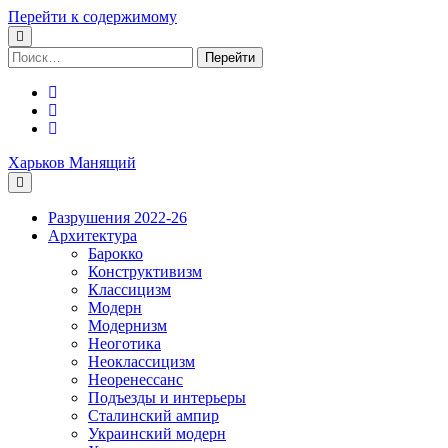
Перейти к содержимому
Поиск:
facebook
youtube
email
Харьков Манящий
Разрушения 2022-26
Архитектура
Барокко
Конструктивизм
Классицизм
Модерн
Модернизм
Неоготика
Неоклассицизм
Неоренессанс
Подъезды и интерьеры
Сталинский ампир
Украинский модерн