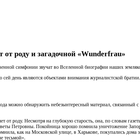
 от роду и загадочной «Wunderfrau»
енной симфонии звучат во Вселенной биографии наших земляков
 сей день являются объектами внимания журналистской братии. С
1 года можно обнаружить небезынтересный материал, связанный
т от роду. Несмотря на глубокую старость, она, по словам газет
изаветы Петровны. Покойница хорошо помнила уничтожение Зап
мнила, как на Московской улице, в Харькове, покупались дома з
е тесьмой».