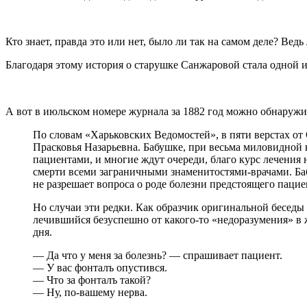
Кто знает, правда это или нет, было ли так на самом деле? Ведь
Благодаря этому история о старушке Санжаровой стала одной и
А вот в июльском номере журнала за 1882 год можно обнаружи
По словам «Харьковских Ведомостей», в пяти верстах от 
Прасковья Назарьевна. Бабушке, при весьма миловидной 
пациентами, и многие ждут очереди, благо курс лечения 
смерти всеми заграничными знаменитостями-врачами. Баб
не разрешает вопроса о роде болезни предстоящего пацие
Но случаи эти редки. Как образчик оригинальной беседы
лечившийся безуспешно от какого-то «недоразумения» в ж
дня.
― Да что у меня за болезнь? ― спрашивает пациент.
― У вас фонталъ опустився.
― Что за фонталъ такой?
― Ну, по-вашему нерва.