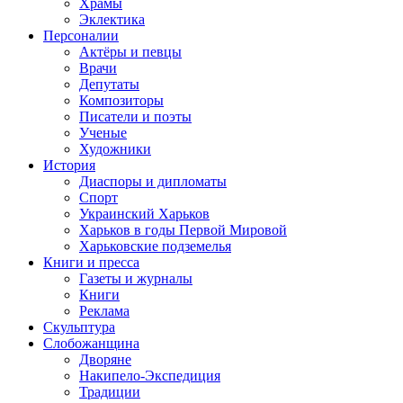
Храмы
Эклектика
Персоналии
Актёры и певцы
Врачи
Депутаты
Композиторы
Писатели и поэты
Ученые
Художники
История
Диаспоры и дипломаты
Спорт
Украинский Харьков
Харьков в годы Первой Мировой
Харьковские подземелья
Книги и пресса
Газеты и журналы
Книги
Реклама
Скульптура
Слобожанщина
Дворяне
Накипело-Экспедиция
Традиции