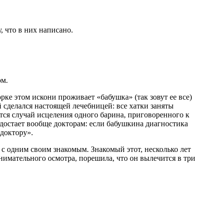
, что в них написано.
ом.
рке этом искони проживает «бабушка» (так зовут ее все)
 сделался настоящей лечебницей: все хатки заняты
ится случай исцеления одного барина, приговоренного к
едостает вообще докторам: если бабушкина диагностика
 доктору».
 с одним своим знакомым. Знакомый этот, несколько лет
внимательного осмотра, порешила, что он вылечится в три