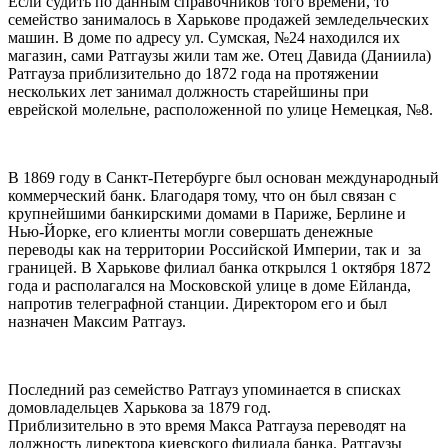
Если судить по данным справочников того времени, то
семейство занималось в Харькове продажей земледельческих
машин. В доме по адресу ул. Сумская, №24 находился их
магазин, сами Ратгаузы жили там же. Отец Давида (Даниила)
Ратгауза приблизительно до 1872 года на протяжении
нескольких лет занимал должность старейшины при
еврейской молельне, расположенной по улице Немецкая, №8.
В 1869 году в Санкт-Петербурге был основан международный
коммерческий банк. Благодаря тому, что он был связан с
крупнейшими банкирскими домами в Париже, Берлине и
Нью-Йорке, его клиенты могли совершать денежные
переводы как на территории Российской Империи, так и за
границей. В Харькове филиал банка открылся 1 октября 1872
года и располагался на Московской улице в доме Ейланда,
напротив телеграфной станции. Директором его и был
назначен Максим Ратгауз.
Последний раз семейство Ратгауз упоминается в списках
домовладельцев Харькова за 1879 год.
Приблизительно в это время Макса Ратгауза переводят на
должность директора киевского филиала банка. Ратгаузы