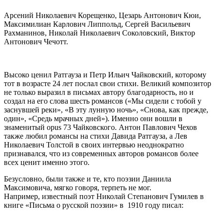
Арсений Николаевич Корещенко, Цезарь Антонович Кюи,
Максимилиан Карлович Липпольд, Сергей Васильевич
Рахманинов, Николай Николаевич Соколовский, Виктор
Антонович Чечотт.
Высоко ценил Ратгауза и Петр Ильич Чайковский, которому
тот в возрасте 24 лет послал свои стихи. Великий композитор
не только выразил в письмах автору благодарность, но и
создал на его слова шесть романсов («Мы сидели с тобой у
заснувшей реки», «В эту лунную ночь», «Снова, как прежде,
один», «Средь мрачных дней»). Именно они вошли в
знаменитый opus 73 Чайковского. Антон Павлович Чехов
также любил романсы на стихи Давида Ратгауза, а Лев
Николаевич Толстой в своих интервью неоднократно
признавался, что из современных авторов романсов более
всех ценит именно этого.
Безусловно, были также и те, кто поэзии Даниила
Максимовича, мягко говоря, терпеть не мог.
Например, известный поэт Николай Степанович Гумилев в
книге «Письма о русской поэзии» в 1910 году писал: