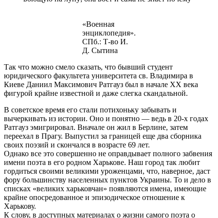
«Военная
энциклопедия».
СПб.: Т-во И.
Д. Сытина
Так что можно смело сказать, что бывший студент
юридического факультета университета св. Владимира в
Киеве Даниил Максимович Ратгауз был в начале ХХ века
фигурой крайне известной и даже слегка скандальной.
В советское время его стали потихоньку забывать и
вычеркивать из истории. Оно и понятно ― ведь в 20-х годах
Ратгауз эмигрировал. Вначале он жил в Берлине, затем
переехал в Прагу. Выпустил за границей еще два сборника
своих поэзий и скончался в возрасте 69 лет.
Однако все это совершенно не оправдывает полного забвения
имени поэта в его родном Харькове. Наш город так любит
гордиться своими великими уроженцами, что, наверное, даст
фору большинству населенных пунктов Украины. То и дело в
списках «великих харьковчан» появляются имена, имеющие
крайне опосредованное и эпизодическое отношение к
Харькову.
К слову, в доступных материалах о жизни самого поэта о