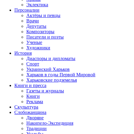
Эклектика
Персоналии
Актёры и певцы
Врачи
Депутаты
Композиторы
Писатели и поэты
Ученые
Художники
История
Диаспоры и дипломаты
Спорт
Украинский Харьков
Харьков в годы Первой Мировой
Харьковские подземелья
Книги и пресса
Газеты и журналы
Книги
Реклама
Скульптура
Слобожанщина
Дворяне
Накипело-Экспедиция
Традиции
Усадьбы