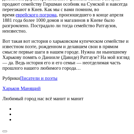
продают семейству Гиршман особняк на Сумской и навсегда
переезжают в Киев. Как мы с вами помним, во
время
еврейского погрома
, произошедшего в конце апреля
1881 года более 1000 домов и магазинов в Киеве было
разгромлено. Пострадало ли тогда семейство Ратгаузов,
неизвестно.
Вот такая вот история о харьковском купеческом семействе и
известном поэте, рожденном и делавшем свои в прямом
смысле первые шаги в нашем городе. Нужна ли нынешнему
Харькову помять о Данииле (Давиде) Ратгаузе? На мой взгляд
― да. Ведь история его и его семьи ― неотделимая часть
прошлого нашего любимого города…
Рубрики
Писатели и поэты
Харьков Манящий
Любимый город нас всё манит и манит
facebook
youtube
email