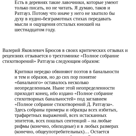
Есть в деревнях такие лавочники, которые умеют
только писать, но не читать. Я думаю, таков и
Ратгауз. Потому что иначе у него не хватило бы
духу в нудно-безграмотных стихах передавать
мысли и ощущения отсталых юношей на
шестнадцатом году.
Валерий Яковлевич Брюсов в своих критических отзывах и
рецензиях отзывается о трехтомнике «Полное собрание
стихотворений» Ратгауза следующим образом:
Критики нередко обвиняют поэтов в банальности
и тем и образов, но до сих пор понятие
«банального» оставалось несколько
неопределенным. Ныне этой неопределенности
приходит конец, ибо издано «Полное собрание
стихотворных банальностей» под заглавием
«Полное собрание стихотворений Д. Ратгауза».
Здесь собраны примеры и образцы всех избитых,
трафаретных выражений, всех истасканных
эпитетов, всех пошлых сентенций – на любые
рифмы (конечно, обиходные) и в любых размерах
(конечно, общеупотребительных)… Остается