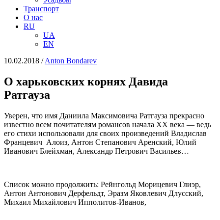
Транспорт
О нас
RU
UA
EN
10.02.2018
/
Anton Bondarev
О харьковских корнях Давида
Ратгауза
Уверен, что имя Даниила Максимовича Ратгауза прекрасно
известно всем почитателям романсов начала XX века ― ведь
его стихи использовали для своих произведений Владислав
Францевич Алоиз, Антон Степанович Аренский, Юлий
Иванович Блейхман, Александр Петрович Васильев…
Список можно продолжить: Рейнгольд Морицевич Глиэр,
Антон Антонович Дерфельдт, Эразм Яковлевич Длусский,
Михаил Михайлович Ипполитов-Иванов,