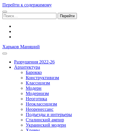
Перейти к содержимому
Поиск:
facebook
youtube
email
Харьков Манящий
Разрушения 2022-26
Архитектура
Барокко
Конструктивизм
Классицизм
Модерн
Модернизм
Неоготика
Неоклассицизм
Неоренессанс
Подъезды и интерьеры
Сталинский ампир
Украинский модерн
Храмы