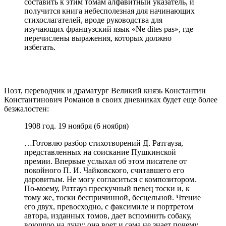
составить к этим томам алфавитный указатель, и
получится книга небесполезная для начинающих
стихослагателей, вроде руководства для
изучающих французский язык «Ne dites pas», где
перечислены выражения, которых дoлжно
избегать.
Поэт, переводчик и драматург Великий князь Константин
Константинович Романов в своих дневниках будет еще более
безжалостен:
1908 год. 19 ноября (6 ноября)
…Готовлю разбор стихотворений Д. Ратгауза,
представленных на соискание Пушкинской
премии. Впервые услыхал об этом писателе от
покойного П. И. Чайковского, считавшего его
даровитым. Не могу согласиться с композитором.
По-моему, Ратгауз прескучный певец тоски и, к
тому же, тоски беспричинной, бесцельной. Чтение
его двух, превосходно, с факсимиле и портретом
автора, изданных томов, дает вспомнить собаку,
воющую на луну; она воет и сама не знает почему