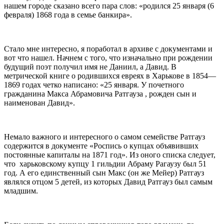
нашем городе сказано всего пара слов: «родился 25 января (6
февраля) 1868 года в семье банкира».
Стало мне интересно, я поработал в архиве с документами и
вот что нашел. Начнем с того, что изначально при рождении
будущий поэт получил имя не Даниил, а Давид. В
метрической книге о родившихся евреях в Харькове в 1854—
1869 годах четко написано: «25 января. У почетного
гражданина Макса Абрамовича Ратгауза , рожден сын и
наименован Давид».
Немало важного и интересного о самом семействе Ратгауз
содержится в документе «Роспись о купцах объявивших
постоянные капиталы на 1871 год». Из оного списка следует,
что харьковскому купцу 1 гильдии Абраму Рагаузу был 51
год. А его единственный сын Макс (он же Мейер) Ратгауз
являлся отцом 5 детей, из которых Давид Ратгауз был самым
младшим.