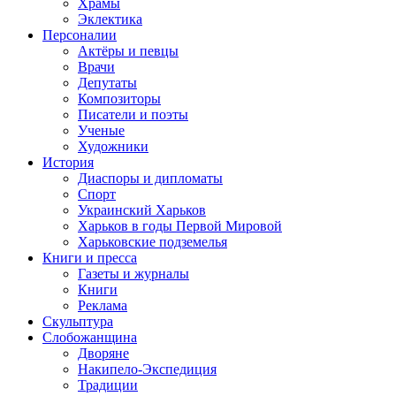
Храмы
Эклектика
Персоналии
Актёры и певцы
Врачи
Депутаты
Композиторы
Писатели и поэты
Ученые
Художники
История
Диаспоры и дипломаты
Спорт
Украинский Харьков
Харьков в годы Первой Мировой
Харьковские подземелья
Книги и пресса
Газеты и журналы
Книги
Реклама
Скульптура
Слобожанщина
Дворяне
Накипело-Экспедиция
Традиции