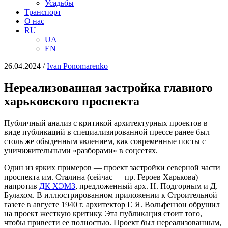
Усадьбы
Транспорт
О нас
RU
UA
EN
26.04.2024
/
Іvan Ponomarenko
Нереализованная застройка главного
харьковского проспекта
Публичный анализ с критикой архитектурных проектов в
виде публикаций в специализированной прессе ранее был
столь же обыденным явлением, как современные посты с
уничижительными «разборами» в соцсетях.
Один из ярких примеров — проект застройки северной части
проспекта им. Сталина (сейчас — пр. Героев Харькова)
напротив
ДК ХЭМЗ
, предложенный арх. Н. Подгорным и Д.
Булахом. В иллюстрированном приложении к Строительной
газете в августе 1940 г. архитектор Г. Я. Вольфензон обрушил
на проект жесткую критику. Эта публикация стоит того,
чтобы привести ее полностью. Проект был нереализованным,