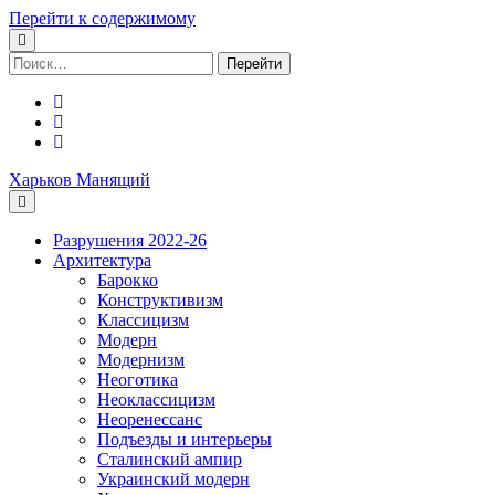
Перейти к содержимому
Поиск:
facebook
youtube
email
Харьков Манящий
Разрушения 2022-26
Архитектура
Барокко
Конструктивизм
Классицизм
Модерн
Модернизм
Неоготика
Неоклассицизм
Неоренессанс
Подъезды и интерьеры
Сталинский ампир
Украинский модерн