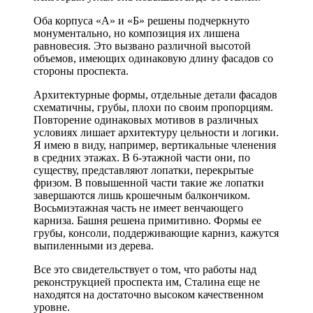
Оба корпуса «А» и «Б» решены подчеркнуто
монументально, но композиция их лишена
равновесия. Это вызвано различной высотой
объемов, имеющих одинаковую длину фасадов со
стороны проспекта.
Архитектурные формы, отдельные детали фасадов
схематичны, грубы, плохи по своим пропорциям.
Повторение одинаковых мотивов в различных
условиях лишает архитектуру цельности и логики.
Я имею в виду, например, вертикальные членения
в средних этажах. В 6-этажной части они, по
существу, представляют лопатки, перекрытые
фризом. В повышенной части такие же лопатки
завершаются лишь крошечным балкончиком.
Восьмиэтажная часть не имеет венчающего
карниза. Башня решена примитивно. Формы ее
грубы, консоли, поддерживающие карниз, кажутся
выпиленными из дерева.
Все это свидетельствует о том, что работы над
реконструкцией проспекта им, Сталина еще не
находятся на достаточно высоком качественном
уровне.