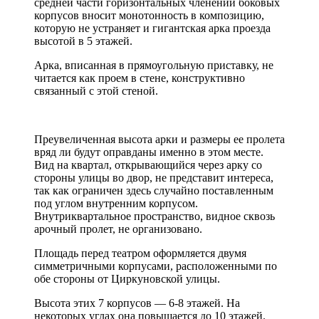
средней части горизонтальных членений боковых
корпусов вносит монотонность в композицию,
которую не устраняет и гигантская арка проезда
высотой в 5 этажей.
Арка, вписанная в прямоугольную приставку, не
читается как проем в стене, конструктивно
связанный с этой стеной.
Преувеличенная высота арки и размеры ее пролета
вряд ли будут оправданы именно в этом месте.
Вид на квартал, открывающийся через арку со
стороны улицы во двор, не представит интереса,
так как ограничен здесь случайно поставленным
под углом внутренним корпусом.
Внутриквартальное пространство, видное сквозь
арочный пролет, не организовано.
Площадь перед театром оформляется двумя
симметричными корпусами, расположенными по
обе стороны от Циркуновской улицы.
Высота этих 7 корпусов — 6-8 этажей. На
некоторых углах она повышается до 10 этажей.