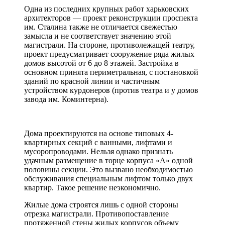
Одна из последних крупных работ харьковских
архитекторов — проект реконструкции проспекта
им. Сталина также не отличается свежестью
замысла и не соответствует значению этой
магистрали. На стороне, противолежащей театру,
проект предусматривает сооружение ряда жилых
домов высотой от 6 до 8 этажей. Застройка в
основном принята периметральная, с постановкой
зданий по красной линии и частичным
устройством курдонеров (против театра и у домов
завода им. Коминтерна).
Дома проектируются на основе типовых 4-
квартирных секций с ванными, лифтами и
мусоропроводами. Нельзя однако признать
удачным размещение в торце корпуса «А» одной
половины секции. Это вызвано необходимостью
обслуживания специальным лифтом только двух
квартир. Такое решение неэкономично.
Жилые дома строятся лишь с одной стороны
отрезка магистрали. Противопоставление
протяженной стены жилых корпусов объему