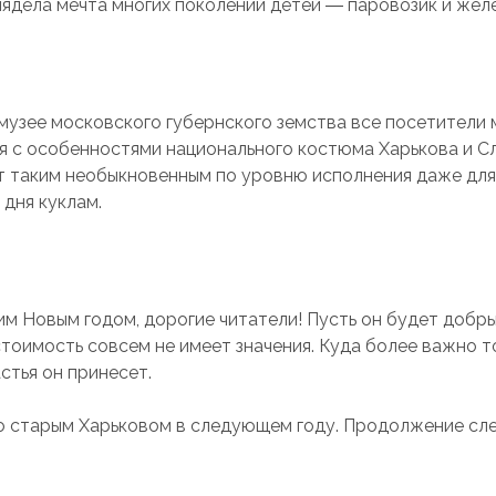
лядела мечта многих поколений детей ― паровозик и желе
музее московского губернского земства все посетители 
я с особенностями национального костюма Харькова и 
т таким необыкновенным по уровню исполнения даже дл
 дня куклам.
м Новым годом, дорогие читатели! Пусть он будет добры
тоимость совсем не имеет значения. Куда более важно то
стья он принесет.
о старым Харьковом в следующем году. Продолжение сл