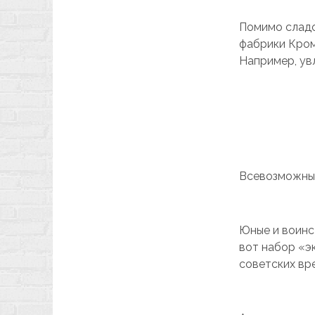
Помимо сладо
фабрики Кром
Например, ув
Всевозможные
Юные и воинс
вот набор «эк
советских вре