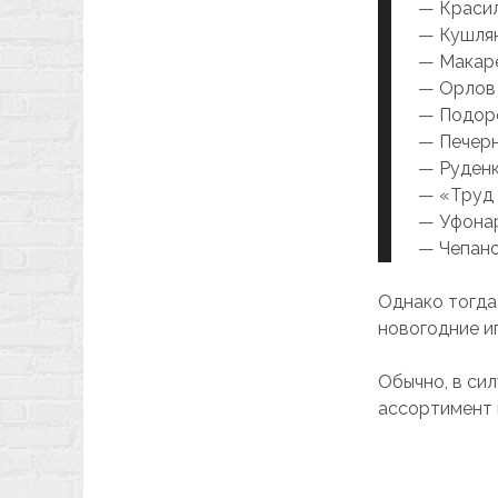
— Красил
— Кушлян
— Макарен
— Орлов 
— Подоро
— Печерн
— Руденко
— «Труд 
— Уфонар
— Чепано
Однако тогда
новогодние иг
Обычно, в си
ассортимент и