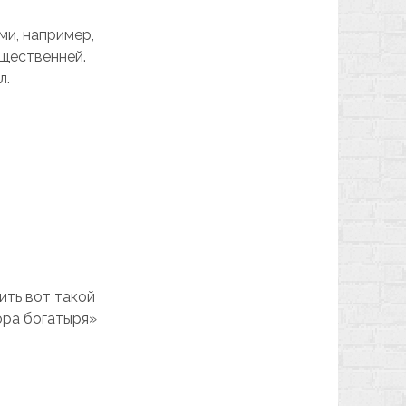
и, например,
ущественней.
л.
ить вот такой
ора богатыря»