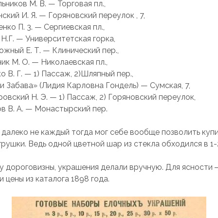
ьников М. В. — Торговая пл.,
ский И. Я. — Горяновский переулок , 7,
ко П. 3. — Сергиевская пл.,
Н.Г. — Университетская горка,
жный Е. Т. — Клинический пер.,
ик М. О. — Николаевская пл.,
 В. Г. — 1) Пассаж, 2)Шляпный пер.,
и Забава» (Лидия Карловна Гондель) — Сумская, 7,
овский Н. Э. — 1) Пассаж, 2) Горяновский переулок,
в В. A. — Монастырский пер.
 далеко не каждый тогда мог себе вообще позволить куп
рушки. Ведь одной цветной шар из стекла обходился в 1-
лу дороговизны, украшения делали вручную. Для ясности 
 цены из каталога 1898 года.