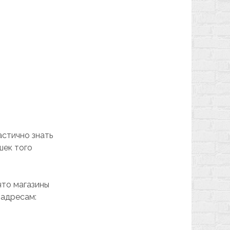
астично знать
шек того
что магазины
 адресам: