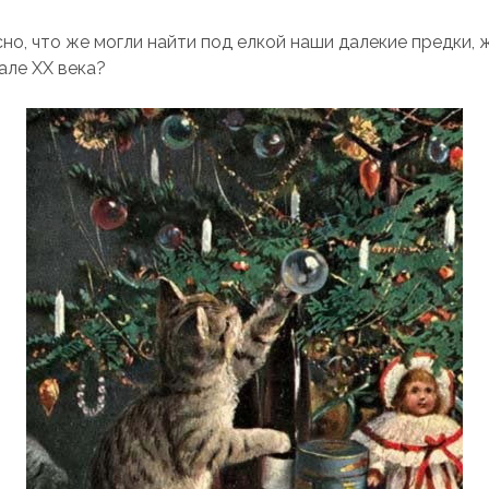
но, что же могли найти под елкой наши далекие предки, 
але XX века?