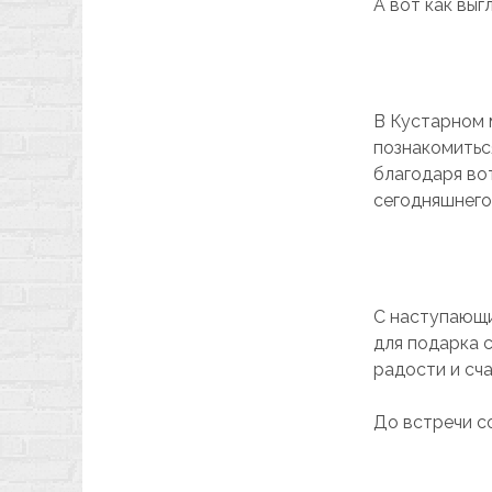
А вот как выг
В Кустарном 
познакомитьс
благодаря во
сегодняшнего
С наступающи
для подарка с
радости и сча
До встречи с