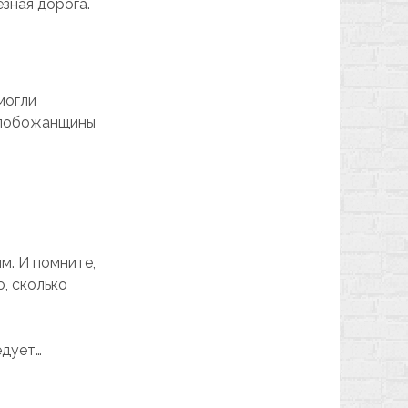
зная дорога.
могли
Слобожанщины
я
м. И помните,
, сколько
едует…