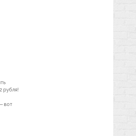
ить
2 рубля!
― вот