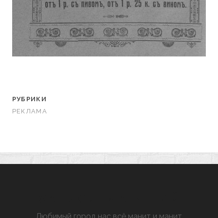
РУБРИКИ
РЕКЛАМА
ХАРЬКОВ МАНЯЩИЙ
Любимый город нас всё манит и манит