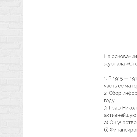
На основании 
журнала «Сто
1. В 1915 — 1
часть ее мат
2. Сбор инфор
году;
3. Граф Нико
активнейшую 
а) Он участво
б) Финансиров