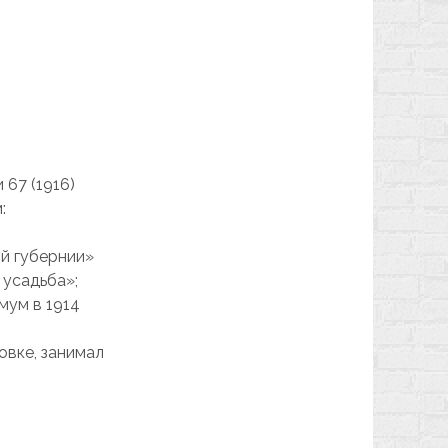
 67 (1916)
:
ой губернии»
 усадьба»;
мум в 1914
овке, занимал