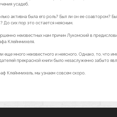
учения усадеб.
лько активна была его роль? Был ли он ее соавтором? Бы
о? До сих пор это остается неясным.
вершенно неизвестных нам причин Лукомский в предислови
афа Клейнмихеля.
и еще много неизвестного и неясного. Однако, то, что им
дателей прекрасной книги было незаслуженно забыто яв
раф Клейнмихель, мы узнаем совсем скоро.