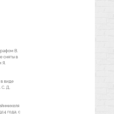
графом В.
е сняты в
 Я.
 в виде
 С. Д.
лейнмихеля
14 года, с