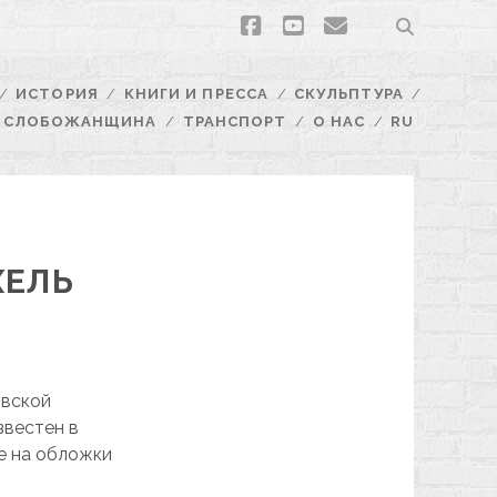
facebook
youtube
email
ИСТОРИЯ
КНИГИ И ПРЕССА
СКУЛЬПТУРА
СЛОБОЖАНЩИНА
ТРАНСПОРТ
О НАС
RU
ХЕЛЬ
овской
звестен в
ие на обложки