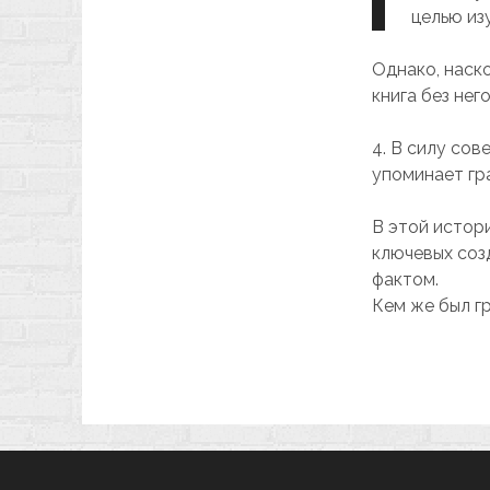
целью из
Однако, наско
книга без нег
4. В силу со
упоминает гр
В этой истори
ключевых соз
фактом.
Кем же был г