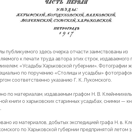
ы публикуемого здесь очерка отчасти заимствованы из
ляемого к печати труда автора этих строк, издаваемого 
михелем: «Усадьбы Харьковской губернии». Фотографии ж
специально по поручению «Столицы и усадьбы» фотографом
гом соответственно указанию Г. К. Лукомского.
но по материалам, издаваемым графом Н. В. Клейнмихель
ной книги о харьковских старинных усадьбах, снимки — кн.
.
вано из материалов, добытых экспедицией графа Н. в. К
Лукомского по Харьковской губернии предпринятой летом 19