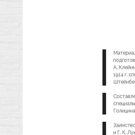
Материал
подготов
А. Клейн
1914 г. 
Штейнбер
Составле
специаль
Голицина
Заимство
и Г. К. 