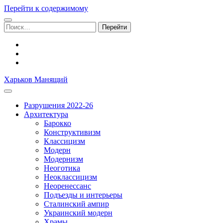
Перейти к содержимому
Поиск:
facebook
youtube
email
Харьков Манящий
Разрушения 2022-26
Архитектура
Барокко
Конструктивизм
Классицизм
Модерн
Модернизм
Неоготика
Неоклассицизм
Неоренессанс
Подъезды и интерьеры
Сталинский ампир
Украинский модерн
Храмы