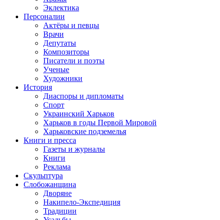
Эклектика
Персоналии
Актёры и певцы
Врачи
Депутаты
Композиторы
Писатели и поэты
Ученые
Художники
История
Диаспоры и дипломаты
Спорт
Украинский Харьков
Харьков в годы Первой Мировой
Харьковские подземелья
Книги и пресса
Газеты и журналы
Книги
Реклама
Скульптура
Слобожанщина
Дворяне
Накипело-Экспедиция
Традиции
Усадьбы