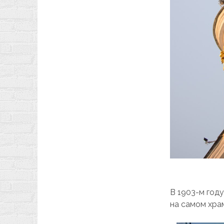
В 1903-м год
на самом хра