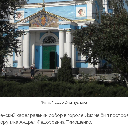
Фото:
Natalie Chernyshova
енский кафедральний собор в городе Изюме был построе
поручика Андрея Федоровича Тимошенко.