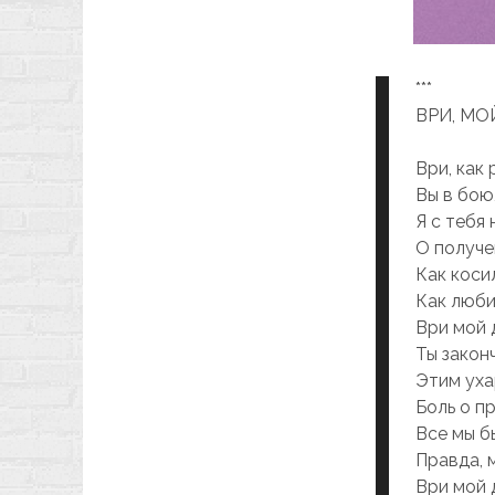
***
ВРИ, МО
Ври, кaк
Вы в бою
Я с тебя
О получе
Кaк коси
Кaк люби
Ври мой 
Ты зaконч
Этим ухa
Боль о п
Все мы б
Прaвдa, 
Ври мой 