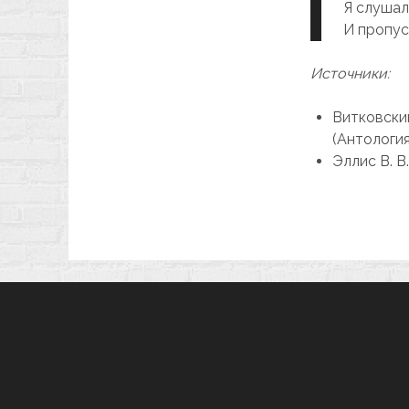
Я слушaл
И пропус
Источники:
Витковский
(Антология
Эллис В. В