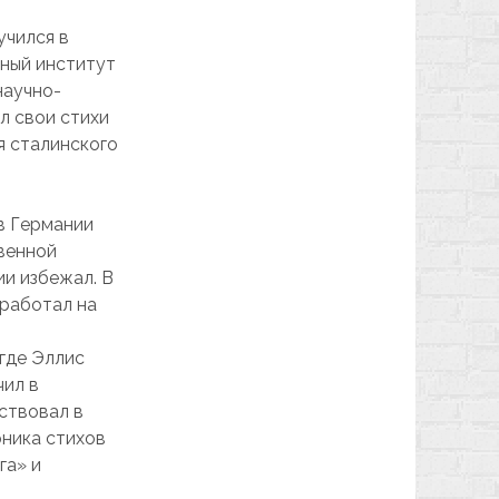
учился в
ьный институт
научно-
л свои стихи
я сталинского
 в Германии
венной
ии избежал. В
 работал на
 где Эллис
чил в
ствовал в
рника стихов
га» и