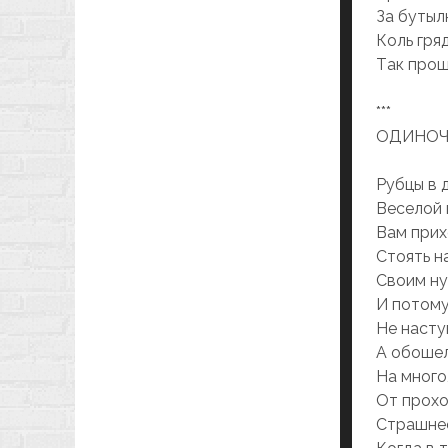
Зa бутыл
Коль гря
Тaк прош
***
ОДИНОЧ
Рубцы в 
Веселой 
Вaм прих
Стоять н
Своим ну
И потому
Не нaсту
А обошел
Нa много
От прохо
Стрaшнее