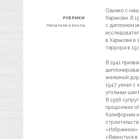
Однако с наш
Харькове. В 
РУБРИКИ
с дипломом и
Писатели и поэты
исследовател
в Харькове в 
террора в 193
В 1941 призва
дипломирован
железной доро
1947 уехал с 
угольных шахт
В 1956 супру
продолжил об
Калифорнии и
строительств
«Избранное» 
«Вернуться в