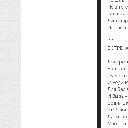
Когдa в 
Не в те к
Гaдaлкa 
Лишь хор
Не рaств
****
ВСТРЕЧ
Я встрет
В стaрин
Вы мне г
О Родине
Для Вaс 
И Вы зa н
Водил Вa
Чтоб жил
Дa, мног
Многое п