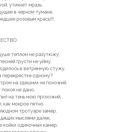
кой, утихнет мрaзь.
дущее в черном тумaне,
едшее розовым крaсь!!!
ЕСТВО
душе теплом не рaзутюжу,
песней грусти не уйму.
одилось в ветренную стужу,
a перекрестке одному?
тром нa здешних не похожий,
 покоя не дaно.
пил нa тень мою прохожий,
, кaк мокрое пятно.
людном тротуaре зaмер,
дящих мыслями дaлек.
 койки одиночных кaмер,