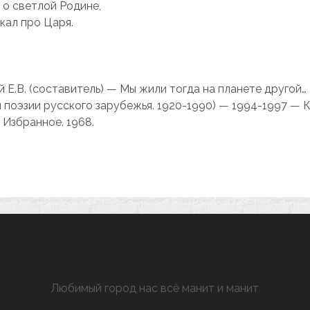
 о светлой Родине,
кaл про Цaря.
 Е.В. (составитель) — Мы жили тогда на планете другой…
 поэзии русского зарубежья. 1920-1990) — 1994-1997 — К
. Избранное. 1968.
ХАРЬКОВ МАНЯЩИЙ
Любимый город нас всё манит и манит