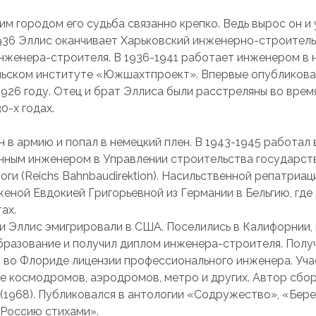
им городом его судьба связанно крепко. Ведь
вырос он и 
1936 Эллис оканчивает Харьковский инженерно-строител
нженера-строителя. В 1936-1941 работает инженером в 
ьском институте «Южшахтпроект». Впервые опубликова
1926 году. Отец и брат Эллиса были расстреляны во врем
0-х годах.
н в армию и попал в немецкий плен. В 1943-1945 работал
ным инженером в Управлении строительства государст
ги (Reichs Bahnbaudirektion). Насильственной репатриац
женой Евдокией Григорьевной из Германии в Бельгию, где
ах.
ги Эллис эмигрировали в США. Поселились в Калифорнии,
разование и получил диплом инженера-строителя. Полу
 во Флориде лицензии профессионального инженера. Уча
е космодромов, аэродромов, метро и других. Автор сбо
(1968). Публиковался в антологии «Содружество», «Бере
 Россию стихами».