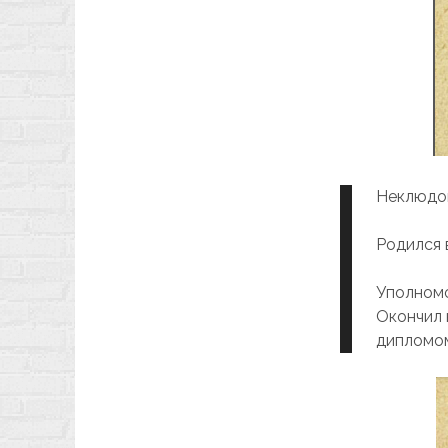
Неклюдов
Родился в
Уполномо
Окончил 
дипломом