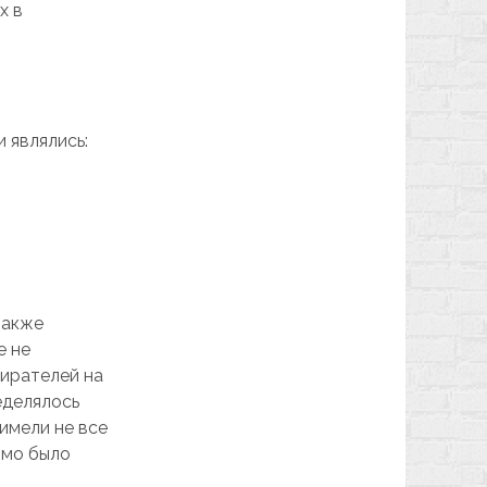
х в
 являлись:
также
е не
ирателей на
еделялось
имели не все
имо было