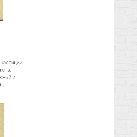
 юстиции.
тета.
сный и
ищ