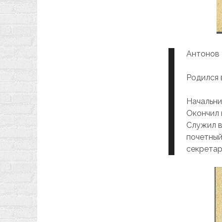
Антонов 
Родился в
Начальни
Окончил 
Служил в
почетный
секретар