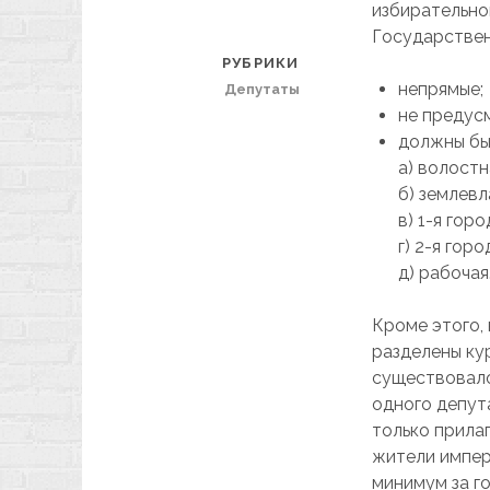
избирательно
Государствен
РУБРИКИ
непрямые;
Депутаты
не предус
должны бы
а) волостн
б) землевл
в) 1-я гор
г) 2-я гор
д) рабочая
Кроме этого, 
разделены ку
существовало
одного депут
только прила
жители импер
минимум за г