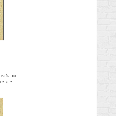
ом банке.
тета с