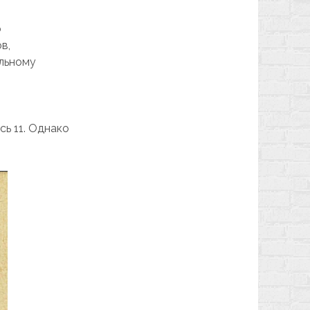
о
в,
альному
ь 11. Однако