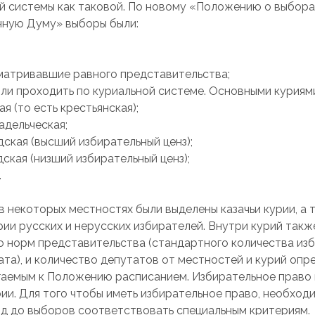
й системы как таковой. По новому «Положению о выбора
ную Думу» выборы были:
матривавшие равного представительства;
ли проходить по куриальной системе. Основными куриями
ая (то есть крестьянская);
адельческая;
одская (высший избирательный ценз);
одская (низший избирательный ценз);
.
в некоторых местностях были выделены казачьи курии, а 
рии русских и нерусских избирателей. Внутри курий такж
 норм представительства (стандартного количества изб
ата), и количество депутатов от местностей и курий опр
гаемым к Положению расписанием. Избирательное право 
ии. Для того чтобы иметь избирательное право, необход
од до выборов соответствовать специальным критериям.