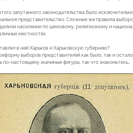
этого запутанного законодательства было исключительн
альное представительство. Сложные же правила выборо
делили население по цензовому, религиозному и национ
зличных местностях.
тавлял в ней Харьков и Харьковскую губернию?
реформу выборов представителей как было, так и осталос
ь по-настоящему значимые фигуры, так что знакомьтесь…